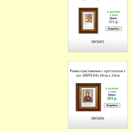
в наличии
3 вида
Цена:
321 р.
D05693
Рамка пластиковая с оргстеклом 1
шт. (МРП-04) 18см х 24см
в наличии
3 вида
Цена:
503 р.
D05696