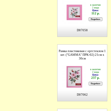
в наличии
2 вида
Цена:
112 р.
D07058
Рамка пластиковая с оргстеклом 1
шт. ("GAMMA" ПРК-02) 21см х
30см
в наличии
2 вида
Цена:
237 р.
D07062