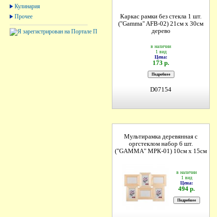
Кулинария
Прочее
Каркас рамки без стекла 1 шт.
("Gamma" AFB-02) 21см х 30см
дерево
в наличии
1 вид
Цена:
173 р.
D07154
Мультирамка деревянная с
оргстеклом набор 6 шт.
("GAMMA" МРК-01) 10см х 15см
в наличии
1 вид
Цена:
494 р.