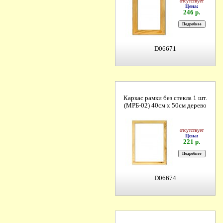
отсутствует
Цена:
246 р.
D06671
Каркас рамки без стекла 1 шт.
(МРБ-02) 40см х 50см дерево
отсутствует
Цена:
221 р.
D06674