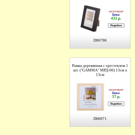
отсутствует
Цена:
432 р.
D06796
Рамка деревянная с оргстеклом 1
шт. ("GAMMA" МРД-06) 13см х
13см
отсутствует
Цена:
57 р.
D06971