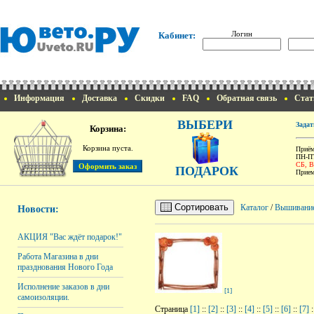
Логин
Кабинет:
Информация
Доставка
Скидки
FAQ
Обратная связь
Стат
ВЫБЕРИ
Задат
Корзина:
Корзина пуста.
Приём
ПН-ПТ
СБ, 
ПОДАРОК
Прием
Сортировать
Каталог
/
Вышивани
Новости:
АКЦИЯ "Вас ждёт подарок!"
Работа Магазина в дни
празднования Нового Года
Исполнение заказов в дни
[1]
самоизоляции.
Страница
[1]
::
[2]
::
[3]
::
[4]
::
[5]
::
[6]
::
[7]
: