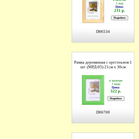
1 вид
Цена:
231 р.
D06534
Рамка деревянная с оргстеклом 1
шт. (МРД-05) 21см х 30см
в наличии
2 вида
Цена:
322 р.
D06769