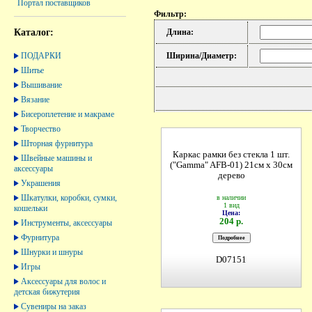
Портал поставщиков
Фильтр:
Каталог:
Длина:
ПОДАРКИ
Ширина/Диаметр:
Шитье
Вышивание
Вязание
Бисероплетение и макраме
Творчество
Шторная фурнитура
Каркас рамки без стекла 1 шт.
Швейные машины и
("Gamma" AFB-01) 21см х 30см
аксессуары
дерево
Украшения
Шкатулки, коробки, сумки,
в наличии
1 вид
кошельки
Цена:
204 р.
Инструменты, аксессуары
Фурнитура
Шнурки и шнуры
D07151
Игры
Аксессуары для волос и
детская бижутерия
Сувениры на заказ