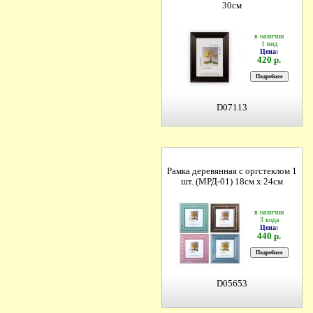
30см
в наличии
1 вид
Цена:
420 р.
D07113
Рамка деревянная с оргстеклом 1
шт. (МРД-01) 18см х 24см
в наличии
3 вида
Цена:
440 р.
D05653