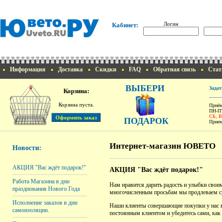
Логин
Кабинет:
Информация
Доставка
Скидки
FAQ
Обратная связь
Стат
ВЫБЕРИ
Задат
Корзина:
Корзина пуста.
Приём
ПН-ПТ
СБ, 
ПОДАРОК
Прием
Интернет-магазин ЮВЕТО
Новости:
АКЦИЯ "Вас ждёт подарок!"
АКЦИЯ "Вас ждёт подарок!"
Работа Магазина в дни
Нам нравится дарить радость и улыбки свои
празднования Нового Года
многочисленным просьбам мы продлеваем ср
Исполнение заказов в дни
Наши клиенты совершающие покупки у нас в 
самоизоляции.
постоянным клиентом и убедитесь сами, как 