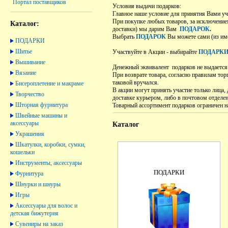
Портал поставщиков
Условия выдачи подарков:
Главное наше условие для принятия Вами уч
При покупке любых товаров, за исключение
Каталог:
доставки) мы дарим Вам
ПОДАРОК
.
Выбрать
ПОДАРОК
Вы можете сами (из им
ПОДАРКИ
Шитье
Участвуйте в Акции - выбирайте
ПОДАРК
Вышивание
Денежный эквивалент подарков не выдается
Вязание
При возврате товара, согласно правилам то
таковой вручался.
Бисероплетение и макраме
В акции могут принять участие только лица,
Творчество
доставке курьером, либо в почтовом отделен
Шторная фурнитура
Товарный ассортимент подарков ограничен н
Швейные машины и
аксессуары
Каталог
Украшения
Шкатулки, коробки, сумки,
кошельки
Инструменты, аксессуары
ПОДАРКИ
Фурнитура
Шнурки и шнуры
Игры
Аксессуары для волос и
детская бижутерия
Сувениры на заказ