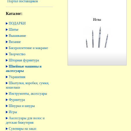
Портал поставщиков
Каталог:
Иглы
ПОДАРКИ
Шитье
Вышивание
Вязание
Бисероплетение и макраме
Творчество
Шторная фурнитура
Швейные машины и
аксессуары
Украшения
Шкатулки, коробки, сумки,
кошельки
Инструменты, аксессуары
Фурнитура
Шнурки и шнуры
Игры
Аксессуары для волос и
детская бижутерия
Сувениры на заказ