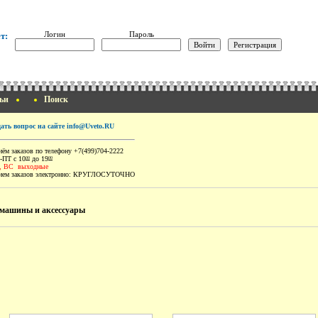
Логин
Пароль
т:
ьи
Поиск
дать вопрос на сайте info@Uveto.RU
ём заказов по телефону +7(499)704-2222
-ПТ с 10
до 19
00
00
, ВС выходные
ем заказов электронно:
КРУГЛОСУТОЧНО
машины и аксессуары