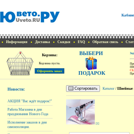
Кабине
Информация
Доставка
Скидки
FAQ
Обратная связь
Стат
ВЫБЕРИ
За
Корзина:
Корзина пуста.
При
ПН
СБ
ПОДАРОК
При
Сортировать
Каталог
/
Швейные 
Новости:
АКЦИЯ "Вас ждёт подарок!"
Работа Магазина в дни
празднования Нового Года
Исполнение заказов в дни
[1]
самоизоляции.