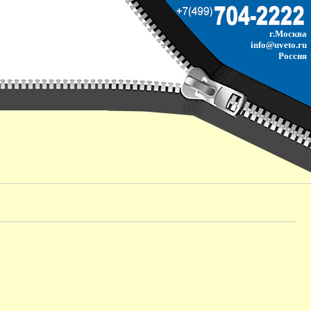
г.Москва
info@uveto.ru
Россия