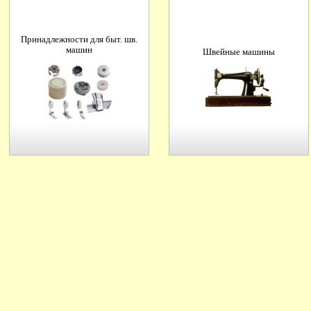
Принадлежности для быт. шв.
машин
Швейные машины