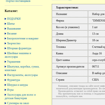
Портал поставщиков
Характеристики:
Каталог:
Название
Набор для
ПОДАРКИ
Фирма
"DIMENS
Шитье
Кол-во (в упаковке)
1 шт
Вышивание
Вязание
Длина
13 см
Бисероплетение и макраме
Ширина/Диаметр
18 см
Творчество
Техника
Счетный к
Шторная фурнитура
Швейные машины и
Канва
Аида 16
аксессуары
Цвет канвы
серо-голуб
Украшения
Шкатулки, коробки, сумки,
Артикул производителя
06711
кошельки
Описание
В набор дл
Инструменты, аксессуары
Страна
США
Фурнитура
Шнурки и шнуры
Внимание, описание товара на сайте носит инфо
технической документации производителя. Во и
Игры
Производитель оставляет за собой право на вне
Мы признательны вам за помощь в поддержке ак
Аксессуары для волос и
пожалуйста, сообщите нам.
детская бижутерия
Сувениры на заказ