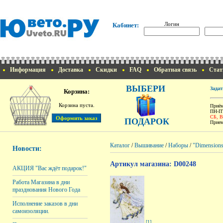
Логин
Кабинет:
Информация
Доставка
Скидки
FAQ
Обратная связь
Стат
ВЫБЕРИ
Задат
Корзина:
Корзина пуста.
Приём
ПН-ПТ
СБ, 
ПОДАРОК
Прием
Каталог
/
Вышивание
/
Наборы
/
"Dimension
Новости:
Артикул магазина: D00248
АКЦИЯ "Вас ждёт подарок!"
Работа Магазина в дни
празднования Нового Года
Исполнение заказов в дни
самоизоляции.
[1]