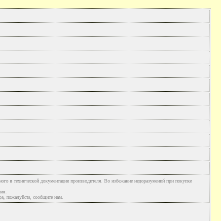
ного в технической документации производителя. Во избежание недоразумений при покупке
ния.
а, пожалуйста, сообщите нам.