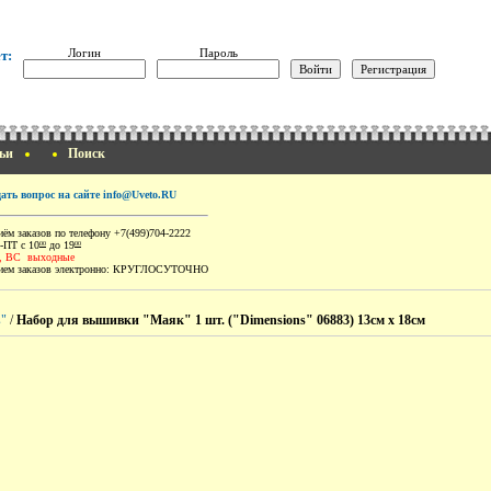
Логин
Пароль
т:
ьи
Поиск
дать вопрос на сайте info@Uveto.RU
ём заказов по телефону +7(499)704-2222
-ПТ с 10
до 19
00
00
, ВС выходные
ем заказов электронно:
КРУГЛОСУТОЧНО
s"
/
Набор для вышивки "Маяк" 1 шт. ("Dimensions" 06883) 13см х 18см