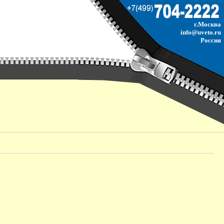
г.Москва
info@uveto.ru
Россия