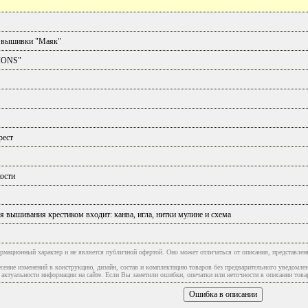
 вышивки "Маяк"
IONS"
рест
ости
я вышивания крестиком входит: канва, игла, нитки мулине и схема
рмационный характер и не является публичной офертой. Оно может отличаться от описания, представлен
сение изменений в конструкцию, дизайн, состав и комплектацию товаров без предварительного уведомле
туальности информации на сайте. Если Вы заметили ошибки, опечатки или неточности в описании товар