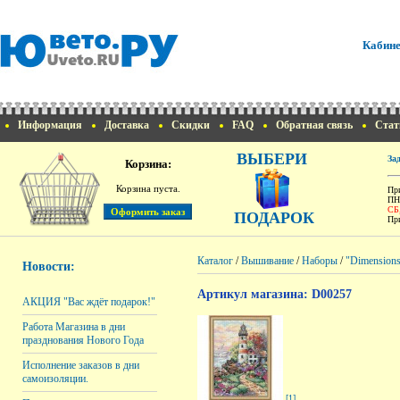
Кабине
Информация
Доставка
Скидки
FAQ
Обратная связь
Стат
ВЫБЕРИ
За
Корзина:
Корзина пуста.
При
ПН
СБ
ПОДАРОК
При
Каталог
/
Вышивание
/
Наборы
/
"Dimension
Новости:
Артикул магазина: D00257
АКЦИЯ "Вас ждёт подарок!"
Работа Магазина в дни
празднования Нового Года
Исполнение заказов в дни
самоизоляции.
[1]