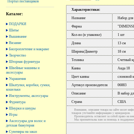
Портал поставщиков
Характеристики:
Каталог:
Название
Набор для
ПОДАРКИ
Фирма
"DIMENS
Шитье
Кол-во (в упаковке)
1 шт
Вышивание
Вязание
Длина
13 см
Бисероплетение и макраме
Ширина/Диаметр
18 см
Творчество
Техника
Счетный к
Шторная фурнитура
Швейные машины и
Канва
Аида 18
аксессуары
Цвет канвы
слоновой к
Украшения
Шкатулки, коробки, сумки,
Артикул производителя
06883
кошельки
Описание
В набор дл
Инструменты, аксессуары
Страна
США
Фурнитура
Шнурки и шнуры
Внимание, описание товара на сайте носит инфо
товаров уточняйте информацию у менеджеров.
Игры
Производитель оставляет за собой право на вне
Мы признательны вам за помощь в поддержке ак
Аксессуары для волос и
детская бижутерия
Сувениры на заказ