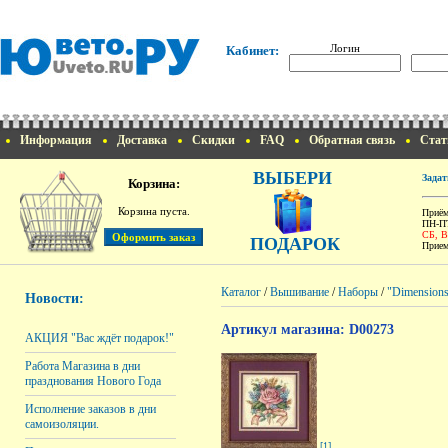
Логин
Кабинет:
Информация
Доставка
Скидки
FAQ
Обратная связь
Стат
ВЫБЕРИ
Задат
Корзина:
Корзина пуста.
Приём
ПН-ПТ
СБ, 
ПОДАРОК
Прием
Каталог
/
Вышивание
/
Наборы
/
"Dimension
Новости:
Артикул магазина: D00273
АКЦИЯ "Вас ждёт подарок!"
Работа Магазина в дни
празднования Нового Года
Исполнение заказов в дни
самоизоляции.
[1]