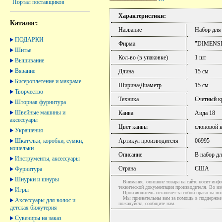
Портал поставщиков
Характеристики:
Каталог:
Название
Набор для
ПОДАРКИ
Фирма
"DIMENS
Шитье
Кол-во (в упаковке)
1 шт
Вышивание
Вязание
Длина
15 см
Бисероплетение и макраме
Ширина/Диаметр
15 см
Творчество
Техника
Счетный к
Шторная фурнитура
Швейные машины и
Канва
Аида 18
аксессуары
Цвет канвы
слоновой к
Украшения
Шкатулки, коробки, сумки,
Артикул производителя
06995
кошельки
Описание
В набор дл
Инструменты, аксессуары
Страна
США
Фурнитура
Шнурки и шнуры
Внимание, описание товара на сайте носит инфо
технической документации производителя. Во и
Игры
Производитель оставляет за собой право на вне
Мы признательны вам за помощь в поддержке ак
Аксессуары для волос и
пожалуйста, сообщите нам.
детская бижутерия
Сувениры на заказ