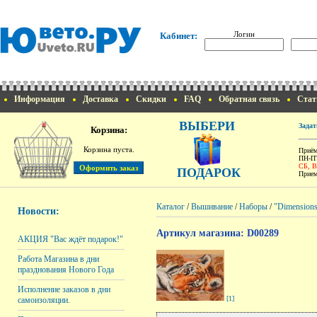
Логин
Кабинет:
Информация
Доставка
Скидки
FAQ
Обратная связь
Стат
ВЫБЕРИ
Задат
Корзина:
Корзина пуста.
Приём
ПН-ПТ
СБ, 
ПОДАРОК
Прием
Каталог
/
Вышивание
/
Наборы
/
"Dimension
Новости:
Артикул магазина: D00289
АКЦИЯ "Вас ждёт подарок!"
Работа Магазина в дни
празднования Нового Года
Исполнение заказов в дни
[1]
самоизоляции.