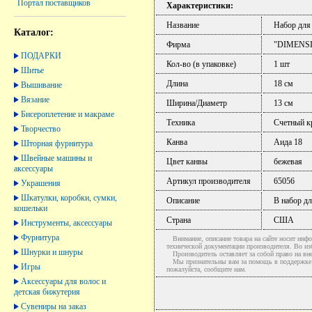
Портал поставщиков
Характеристики:
Название
Набор для
Каталог:
Фирма
"DIMENS
ПОДАРКИ
Кол-во (в упаковке)
1 шт
Шитье
Длина
18 см
Вышивание
Вязание
Ширина/Диаметр
13 см
Бисероплетение и макраме
Техника
Счетный к
Творчество
Канва
Аида 18
Шторная фурнитура
Швейные машины и
Цвет канвы
бежевая
аксессуары
Артикул производителя
65056
Украшения
Шкатулки, коробки, сумки,
Описание
В набор дл
кошельки
Страна
США
Инструменты, аксессуары
Фурнитура
Внимание, описание товара на сайте носит инфо
технической документации производителя. Во и
Шнурки и шнуры
Производитель оставляет за собой право на вне
Мы признательны вам за помощь в поддержке ак
Игры
пожалуйста, сообщите нам.
Аксессуары для волос и
детская бижутерия
Сувениры на заказ