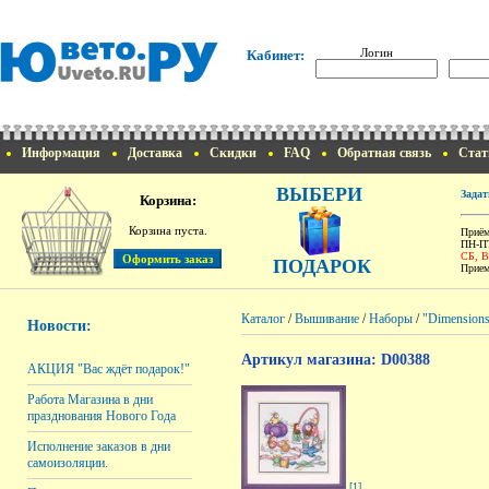
Логин
Кабинет:
Информация
Доставка
Скидки
FAQ
Обратная связь
Стат
ВЫБЕРИ
Задат
Корзина:
Корзина пуста.
Приём
ПН-ПТ
СБ, 
ПОДАРОК
Прием
Каталог
/
Вышивание
/
Наборы
/
"Dimension
Новости:
Артикул магазина: D00388
АКЦИЯ "Вас ждёт подарок!"
Работа Магазина в дни
празднования Нового Года
Исполнение заказов в дни
самоизоляции.
[1]