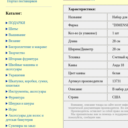
Портал поставщиков
Характеристики:
Каталог:
Название
Набор дл
ПОДАРКИ
Фирма
"DIMENS
Шитье
Кол-во (в упаковке)
1 шт
Вышивание
Вязание
Длина
28 см
Бисероплетение и макраме
Ширина/Диаметр
28 см
Творчество
Техника
Счетный к
Шторная фурнитура
Швейные машины и
Канва
Аида 18
аксессуары
Цвет канвы
белая
Украшения
Шкатулки, коробки, сумки,
Артикул производителя
13731
кошельки
Описание
В набор дл
Инструменты, аксессуары
Страна
США
Фурнитура
Шнурки и шнуры
Внимание, описание товара на сайте носит инфо
технической документации производителя. Во и
Игры
Производитель оставляет за собой право на вне
Мы признательны вам за помощь в поддержке ак
Аксессуары для волос и
пожалуйста, сообщите нам.
детская бижутерия
Сувениры на заказ