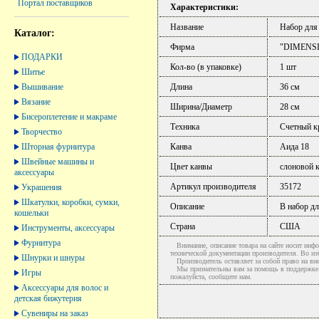
Портал поставщиков
Характеристики:
Название
Набор для
Каталог:
Фирма
"DIMENS
ПОДАРКИ
Кол-во (в упаковке)
1 шт
Шитье
Вышивание
Длина
36 см
Вязание
Ширина/Диаметр
28 см
Бисероплетение и макраме
Техника
Счетный к
Творчество
Шторная фурнитура
Канва
Аида 18
Швейные машины и
Цвет канвы
слоновой к
аксессуары
Артикул производителя
35172
Украшения
Шкатулки, коробки, сумки,
Описание
В набор дл
кошельки
Страна
США
Инструменты, аксессуары
Фурнитура
Внимание, описание товара на сайте носит инфо
технической документации производителя. Во и
Шнурки и шнуры
Производитель оставляет за собой право на вне
Мы признательны вам за помощь в поддержке ак
Игры
пожалуйста, сообщите нам.
Аксессуары для волос и
детская бижутерия
Сувениры на заказ