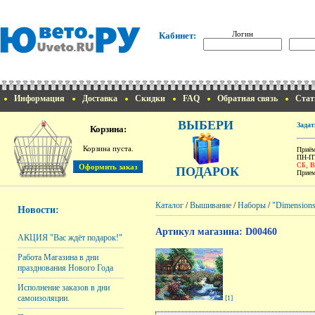
Логин
Кабинет:
Информация
Доставка
Скидки
FAQ
Обратная связь
Стат
ВЫБЕРИ
Задат
Корзина:
Корзина пуста.
Приём
ПН-ПТ
СБ, 
ПОДАРОК
Прием
Каталог
/
Вышивание
/
Наборы
/
"Dimension
Новости:
Артикул магазина: D00460
АКЦИЯ "Вас ждёт подарок!"
Работа Магазина в дни
празднования Нового Года
Исполнение заказов в дни
самоизоляции.
[1]