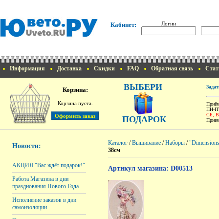
Логин
Кабинет:
Информация
Доставка
Скидки
FAQ
Обратная связь
Стат
ВЫБЕРИ
Задат
Корзина:
Корзина пуста.
Приём
ПН-ПТ
СБ, 
ПОДАРОК
Прием
Каталог
/
Вышивание
/
Наборы
/
"Dimension
Новости:
38см
АКЦИЯ "Вас ждёт подарок!"
Артикул магазина: D00513
Работа Магазина в дни
празднования Нового Года
Исполнение заказов в дни
самоизоляции.