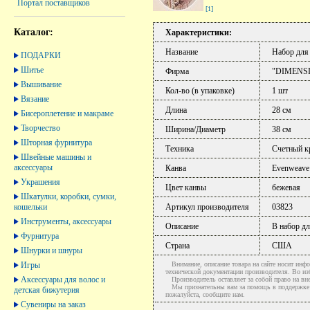
Портал поставщиков
[1]
Каталог:
Характеристики:
Название
Набор для
ПОДАРКИ
Шитье
Фирма
"DIMENS
Вышивание
Кол-во (в упаковке)
1 шт
Вязание
Длина
28 см
Бисероплетение и макраме
Творчество
Ширина/Диаметр
38 см
Шторная фурнитура
Техника
Счетный к
Швейные машины и
аксессуары
Канва
Evenweave
Украшения
Цвет канвы
бежевая
Шкатулки, коробки, сумки,
кошельки
Артикул производителя
03823
Инструменты, аксессуары
Описание
В набор дл
Фурнитура
Страна
США
Шнурки и шнуры
Игры
Внимание, описание товара на сайте носит инфо
технической документации производителя. Во и
Аксессуары для волос и
Производитель оставляет за собой право на вне
Мы признательны вам за помощь в поддержке ак
детская бижутерия
пожалуйста, сообщите нам.
Сувениры на заказ