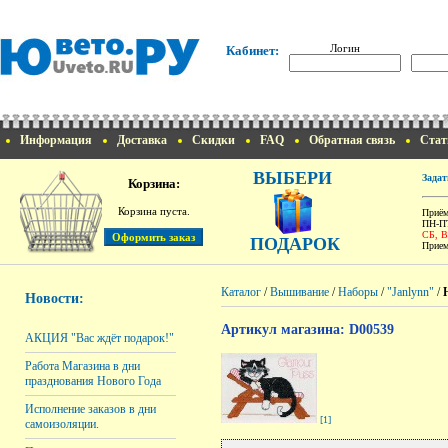
Логин
Кабинет:
Информация
Доставка
Скидки
FAQ
Обратная связь
Стат
ВЫБЕРИ
Задат
Корзина:
Корзина пуста.
Приём
ПН-ПТ
СБ, 
ПОДАРОК
Прием
Каталог
/
Вышивание
/
Наборы
/
"Janlynn"
/
Новости:
Артикул магазина: D00539
АКЦИЯ "Вас ждёт подарок!"
Работа Магазина в дни
празднования Нового Года
Исполнение заказов в дни
[1]
самоизоляции.