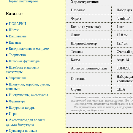
Портал поставщиков
Характеристики:
Название
Набор для
Каталог:
Фирма
"Janlynn"
ПОДАРКИ
Кол-во (в упаковке)
1 шт
Шитье
Длина
17.8 см
Вышивание
Вязание
Ширина/Диаметр
12.7 см
Бисероплетение и макраме
Техника
Счетный к
Творчество
Канва
Аида 14
Шторная фурнитура
Швейные машины и
Артикул производителя
038-0205
аксессуары
Наборы для
Украшения
Описание
хлопковые,
Шкатулки, коробки, сумки,
кошельки
Страна
США
Инструменты, аксессуары
Внимание, описание товара на сайте носит инфо
технической документации производителя. Во и
Фурнитура
Производитель оставляет за собой право на вне
Шнурки и шнуры
Мы признательны вам за помощь в поддержке ак
пожалуйста, сообщите нам.
Игры
Аксессуары для волос и
детская бижутерия
Сувениры на заказ
отсутствует