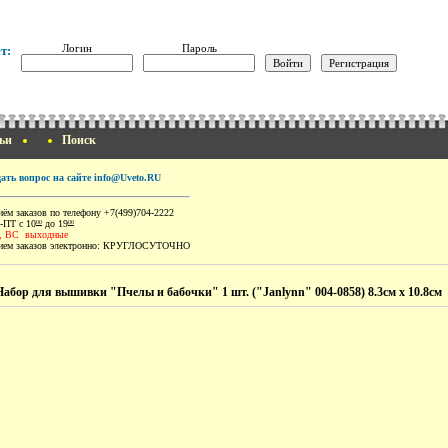
Логин
Пароль
т:
ьи
Поиск
дать вопрос на сайте info@Uveto.RU
ём заказов по телефону +7(499)704-2222
-ПТ с 10
до 19
00
00
, ВС выходные
ем заказов электронно:
КРУГЛОСУТОЧНО
Набор для вышивки "Пчелы и бабочки" 1 шт. ("Janlynn" 004-0858) 8.3см х 10.8см