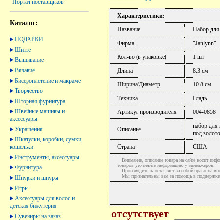
Портал поставщиков
Характеристики:
Каталог:
Название
Набор для
ПОДАРКИ
Фирма
"Janlynn"
Шитье
Кол-во (в упаковке)
1 шт
Вышивание
Вязание
Длина
8.3 см
Бисероплетение и макраме
Ширина/Диаметр
10.8 см
Творчество
Техника
Гладь
Шторная фурнитура
Швейные машины и
Артикул производителя
004-0858
аксессуары
набор для 
Украшения
Описание
под золото
Шкатулки, коробки, сумки,
кошельки
Страна
США
Инструменты, аксессуары
Внимание, описание товара на сайте носит инфо
товаров уточняйте информацию у менеджеров.
Фурнитура
Производитель оставляет за собой право на вне
Мы признательны вам за помощь в поддержке ак
Шнурки и шнуры
Игры
Аксессуары для волос и
детская бижутерия
отсутствует
Сувениры на заказ