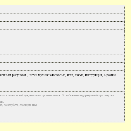
есенным рисунком , нитки мулине хлопковые, игла, схема, инструкция, 4 рамки
ного в технической документации производителя. Во избежание недоразумений при покупке
ния.
а, пожалуйста, сообщите нам.