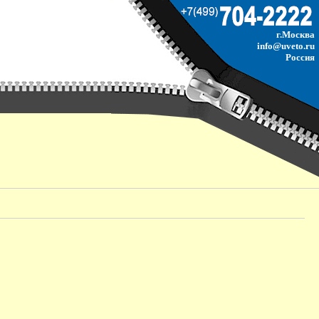
г.Москва
info@uveto.ru
Россия