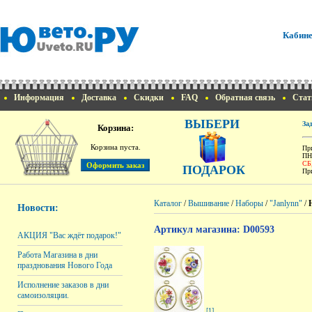
Кабине
Информация
Доставка
Скидки
FAQ
Обратная связь
Стат
ВЫБЕРИ
За
Корзина:
Корзина пуста.
При
ПН
СБ
ПОДАРОК
При
Каталог
/
Вышивание
/
Наборы
/
"Janlynn"
/
Новости:
Артикул магазина: D00593
АКЦИЯ "Вас ждёт подарок!"
Работа Магазина в дни
празднования Нового Года
Исполнение заказов в дни
самоизоляции.
[1]