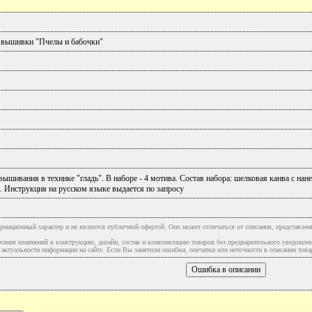
 вышивки "Пчелы и бабочки"
вышивания в технике "гладь". В наборе - 4 мотива. Состав набора: шелковая канва с нан
. Инструкция на русском языке выдается по запросу
рмационный характер и не является публичной офертой. Оно может отличаться от описания, представлен
сение изменений в конструкцию, дизайн, состав и комплектацию товаров без предварительного уведомле
туальности информации на сайте. Если Вы заметили ошибки, опечатки или неточности в описании товар