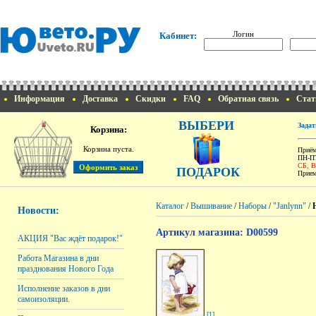
Логин
Кабинет:
Информация
Доставка
Скидки
FAQ
Обратная связь
Стат
ВЫБЕРИ
Задат
Корзина:
Корзина пуста.
Приём
ПН-ПТ
СБ, 
ПОДАРОК
Прием
Каталог
/
Вышивание
/
Наборы
/
"Janlynn"
/
Новости:
Артикул магазина: D00599
АКЦИЯ "Вас ждёт подарок!"
Работа Магазина в дни
празднования Нового Года
Исполнение заказов в дни
самоизоляции.
[1]