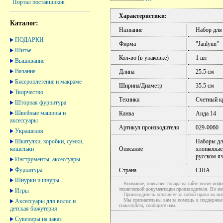
Портал поставщиков
Характеристики:
Каталог:
Название
Набор для
ПОДАРКИ
Фирма
"Janlynn"
Шитье
Кол-во (в упаковке)
1 шт
Вышивание
Вязание
Длина
25.5 см
Бисероплетение и макраме
Ширина/Диаметр
35.5 см
Творчество
Техника
Счетный к
Шторная фурнитура
Швейные машины и
Канва
Аида 14
аксессуары
Артикул производителя
029-0060
Украшения
Шкатулки, коробки, сумки,
Наборы для
кошельки
Описание
хлопковые,
русском яз
Инструменты, аксессуары
Фурнитура
Страна
США
Шнурки и шнуры
Внимание, описание товара на сайте носит инфо
технической документации производителя. Во и
Игры
Производитель оставляет за собой право на вне
Мы признательны вам за помощь в поддержке ак
Аксессуары для волос и
пожалуйста, сообщите нам.
детская бижутерия
Сувениры на заказ