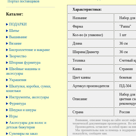
Портал поставщиков
Характеристики:
Каталог:
Название
Набор для
ПОДАРКИ
Фирма
"Panna"
Шитье
Кол-во (в упаковке)
1 шт
Вышивание
Вязание
Длина
36 см
Бисероплетение и макраме
Ширина/Диаметр
36 см
Творчество
Техника
Счетный к
Шторная фурнитура
Швейные машины и
Канва
Страмин
аксессуары
Цвет канвы
бежевая
Украшения
Артикул производителя
ПД-504
Шкатулки, коробки, сумки,
кошельки
Набор для
Инструменты, аксессуары
Описание
цветная сх
Фурнитура
рекоменду
Шнурки и шнуры
Страна
Россия
Игры
Внимание, описание товара на сайте носит инфо
Аксессуары для волос и
технической документации производителя. Во и
детская бижутерия
Производитель оставляет за собой право на вне
Мы признательны вам за помощь в поддержке ак
Сувениры на заказ
пожалуйста, сообщите нам.