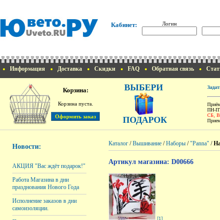
Логин
Кабинет:
Информация
Доставка
Скидки
FAQ
Обратная связь
Стат
ВЫБЕРИ
Задат
Корзина:
Корзина пуста.
Приём
ПН-ПТ
СБ, 
ПОДАРОК
Прием
Каталог
/
Вышивание
/
Наборы
/
"Panna"
/
На
Новости:
Артикул магазина: D00666
АКЦИЯ "Вас ждёт подарок!"
Работа Магазина в дни
празднования Нового Года
Исполнение заказов в дни
самоизоляции.
[1]