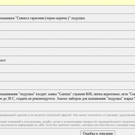
 вышивки "Символ гармонии (черно-коричн.)" подушка
рест
вышивания "подушка" входят: канва "Gamma" страмин К06, нитки акриловые, игла "Gam
ре до 30 С, гладить не рекомендуется. Аналог наборов для вышивания "подушка" мар
рмационный характер и не является публичной офертой. Оно может отличаться от описания, представлен
сение изменений в конструкцию, дизайн, состав и комплектацию товаров без предварительного уведомле
туальности информации на сайте. Если Вы заметили ошибки, опечатки или неточности в описании товар