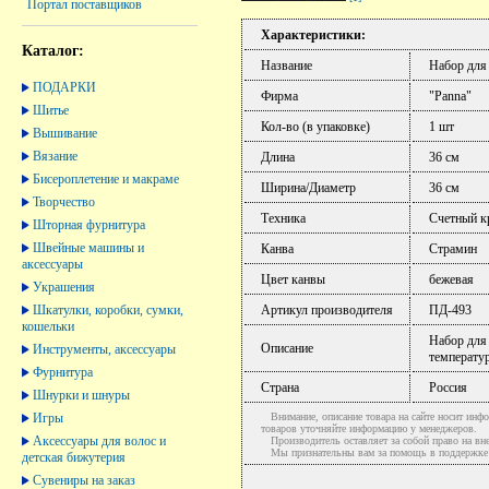
Портал поставщиков
Характеристики:
Каталог:
Название
Набор для
ПОДАРКИ
Фирма
"Panna"
Шитье
Кол-во (в упаковке)
1 шт
Вышивание
Вязание
Длина
36 см
Бисероплетение и макраме
Ширина/Диаметр
36 см
Творчество
Техника
Счетный к
Шторная фурнитура
Швейные машины и
Канва
Страмин
аксессуары
Цвет канвы
бежевая
Украшения
Шкатулки, коробки, сумки,
Артикул производителя
ПД-493
кошельки
Набор для 
Описание
Инструменты, аксессуары
температу
Фурнитура
Страна
Россия
Шнурки и шнуры
Игры
Внимание, описание товара на сайте носит инфо
товаров уточняйте информацию у менеджеров.
Аксессуары для волос и
Производитель оставляет за собой право на вне
Мы признательны вам за помощь в поддержке ак
детская бижутерия
Сувениры на заказ