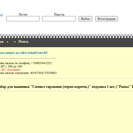
Логин
Пароль
т:
ьи
Поиск
дать вопрос на сайте info@Uveto.RU
ём заказов по телефону +7(499)704-2222
-ПТ с 10
до 19
00
00
, ВС выходные
ем заказов электронно:
КРУГЛОСУТОЧНО
бор для вышивки "Символ гармонии (черно-коричн.)" подушка 1 шт. ("Panna" П