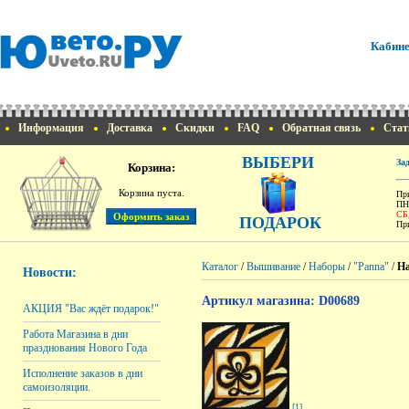
Кабине
Информация
Доставка
Скидки
FAQ
Обратная связь
Стат
ВЫБЕРИ
За
Корзина:
Корзина пуста.
При
ПН
СБ
ПОДАРОК
При
Каталог
/
Вышивание
/
Наборы
/
"Panna"
/
На
Новости:
Артикул магазина: D00689
АКЦИЯ "Вас ждёт подарок!"
Работа Магазина в дни
празднования Нового Года
Исполнение заказов в дни
самоизоляции.
[1]