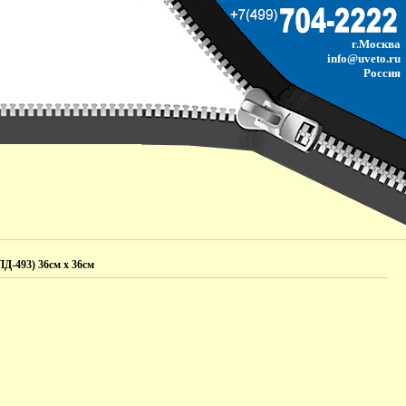
г.Москва
info@uveto.ru
Россия
Д-493) 36см х 36см