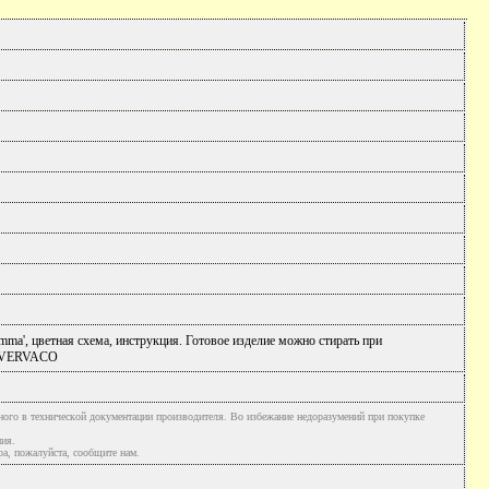
ma', цветная схема, инструкция. Готовое изделие можно стирать при
ки VERVACO
ного в технической документации производителя. Во избежание недоразумений при покупке
ния.
а, пожалуйста, сообщите нам.