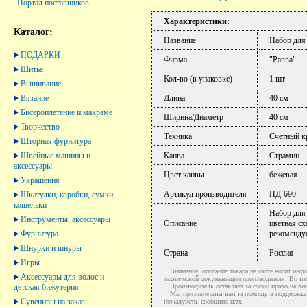
Портал поставщиков
Характеристики:
Каталог:
Название
Набор для
ПОДАРКИ
Фирма
"Panna"
Шитье
Кол-во (в упаковке)
1 шт
Вышивание
Вязание
Длина
40 см
Бисероплетение и макраме
Ширина/Диаметр
40 см
Творчество
Техника
Счетный к
Шторная фурнитура
Швейные машины и
Канва
Страмин
аксессуары
Цвет канвы
бежевая
Украшения
Артикул производителя
ПД-690
Шкатулки, коробки, сумки,
кошельки
Набор для
Инструменты, аксессуары
Описание
цветная сх
Фурнитура
рекоменду
Шнурки и шнуры
Страна
Россия
Игры
Внимание, описание товара на сайте носит инфо
Аксессуары для волос и
технической документации производителя. Во и
детская бижутерия
Производитель оставляет за собой право на вне
Мы признательны вам за помощь в поддержке ак
Сувениры на заказ
пожалуйста, сообщите нам.