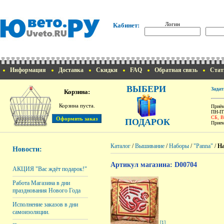
Логин
Кабинет:
Информация
Доставка
Скидки
FAQ
Обратная связь
Стат
ВЫБЕРИ
Задат
Корзина:
Корзина пуста.
Приём
ПН-ПТ
СБ, 
ПОДАРОК
Прием
Каталог
/
Вышивание
/
Наборы
/
"Panna"
/
На
Новости:
Артикул магазина: D00704
АКЦИЯ "Вас ждёт подарок!"
Работа Магазина в дни
празднования Нового Года
Исполнение заказов в дни
самоизоляции.
[1]