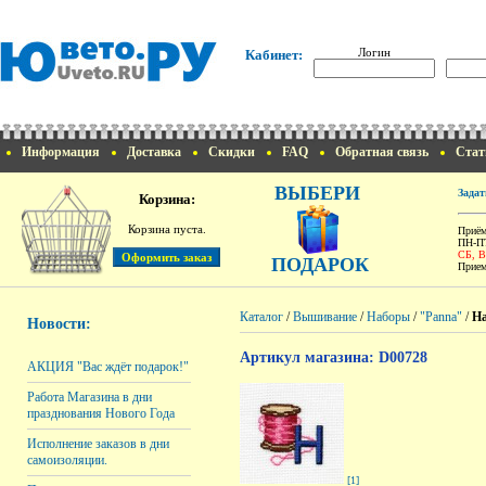
Логин
Кабинет:
Информация
Доставка
Скидки
FAQ
Обратная связь
Стат
ВЫБЕРИ
Задат
Корзина:
Корзина пуста.
Приём
ПН-ПТ
СБ, 
ПОДАРОК
Прием
Каталог
/
Вышивание
/
Наборы
/
"Panna"
/
На
Новости:
Артикул магазина: D00728
АКЦИЯ "Вас ждёт подарок!"
Работа Магазина в дни
празднования Нового Года
Исполнение заказов в дни
самоизоляции.
[1]