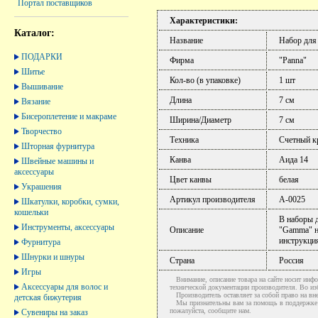
Портал поставщиков
Характеристики:
Каталог:
Название
Набор для
ПОДАРКИ
Фирма
"Panna"
Шитье
Кол-во (в упаковке)
1 шт
Вышивание
Длина
7 см
Вязание
Бисероплетение и макраме
Ширина/Диаметр
7 см
Творчество
Техника
Счетный к
Шторная фурнитура
Канва
Аида 14
Швейные машины и
аксессуары
Цвет канвы
белая
Украшения
Артикул производителя
А-0025
Шкатулки, коробки, сумки,
кошельки
В наборы 
Инструменты, аксессуары
Описание
"Gamma" н
инструкци
Фурнитура
Шнурки и шнуры
Страна
Россия
Игры
Внимание, описание товара на сайте носит инфо
Аксессуары для волос и
технической документации производителя. Во и
Производитель оставляет за собой право на вне
детская бижутерия
Мы признательны вам за помощь в поддержке ак
пожалуйста, сообщите нам.
Сувениры на заказ