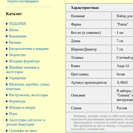
Портал поставщиков
Характеристики:
Каталог:
Название
Набор для
ПОДАРКИ
Фирма
"Panna"
Шитье
Кол-во (в упаковке)
1 шт
Вышивание
Длина
7 см
Вязание
Бисероплетение и макраме
Ширина/Диаметр
7 см
Творчество
Техника
Счетный к
Шторная фурнитура
Канва
Аида 14
Швейные машины и
аксессуары
Цвет канвы
белая
Украшения
Артикул производителя
А-0043
Шкатулки, коробки, сумки,
кошельки
В наборы 
Инструменты, аксессуары
Описание
"Gamma" н
инструкци
Фурнитура
Шнурки и шнуры
Страна
Россия
Игры
Внимание, описание товара на сайте носит инфо
технической документации производителя. Во и
Аксессуары для волос и
Производитель оставляет за собой право на вне
детская бижутерия
Мы признательны вам за помощь в поддержке ак
пожалуйста, сообщите нам.
Сувениры на заказ