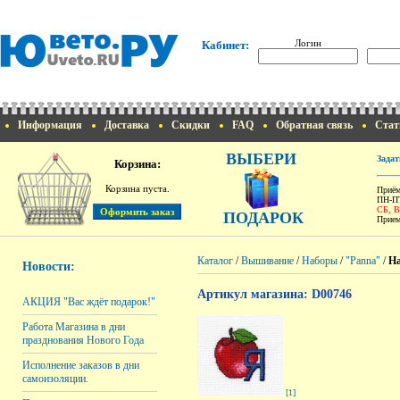
Логин
Кабинет:
Информация
Доставка
Скидки
FAQ
Обратная связь
Стат
ВЫБЕРИ
Задат
Корзина:
Корзина пуста.
Приём
ПН-ПТ
СБ, 
ПОДАРОК
Прием
Каталог
/
Вышивание
/
Наборы
/
"Panna"
/
На
Новости:
Артикул магазина: D00746
АКЦИЯ "Вас ждёт подарок!"
Работа Магазина в дни
празднования Нового Года
Исполнение заказов в дни
самоизоляции.
[1]