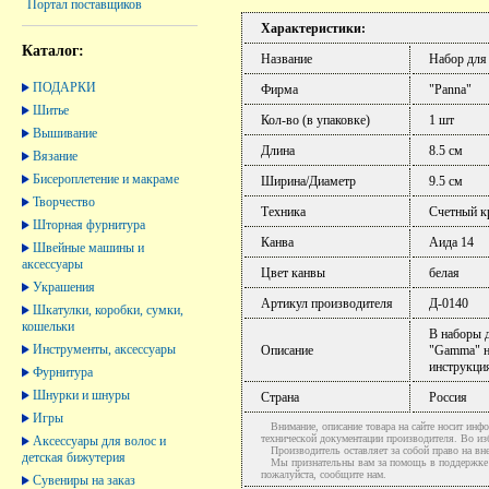
Портал поставщиков
Характеристики:
Каталог:
Название
Набор для
ПОДАРКИ
Фирма
"Panna"
Шитье
Кол-во (в упаковке)
1 шт
Вышивание
Длина
8.5 см
Вязание
Бисероплетение и макраме
Ширина/Диаметр
9.5 см
Творчество
Техника
Счетный к
Шторная фурнитура
Канва
Аида 14
Швейные машины и
аксессуары
Цвет канвы
белая
Украшения
Артикул производителя
Д-0140
Шкатулки, коробки, сумки,
кошельки
В наборы 
Инструменты, аксессуары
Описание
"Gamma" н
инструкци
Фурнитура
Шнурки и шнуры
Страна
Россия
Игры
Внимание, описание товара на сайте носит инфо
технической документации производителя. Во и
Аксессуары для волос и
Производитель оставляет за собой право на вне
детская бижутерия
Мы признательны вам за помощь в поддержке ак
пожалуйста, сообщите нам.
Сувениры на заказ