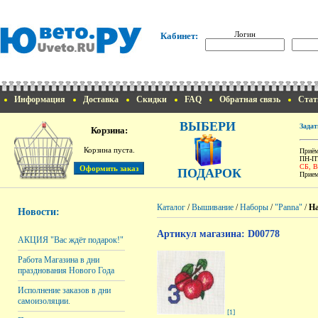
Логин
Кабинет:
Информация
Доставка
Скидки
FAQ
Обратная связь
Стат
ВЫБЕРИ
Задат
Корзина:
Корзина пуста.
Приём
ПН-ПТ
СБ, 
ПОДАРОК
Прием
Каталог
/
Вышивание
/
Наборы
/
"Panna"
/
На
Новости:
Артикул магазина: D00778
АКЦИЯ "Вас ждёт подарок!"
Работа Магазина в дни
празднования Нового Года
Исполнение заказов в дни
самоизоляции.
[1]