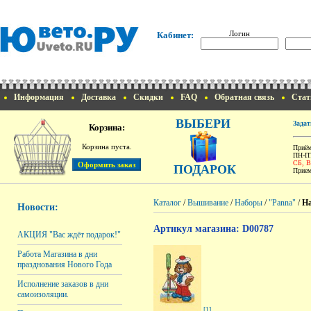
Логин
Кабинет:
Информация
Доставка
Скидки
FAQ
Обратная связь
Стат
ВЫБЕРИ
Задат
Корзина:
Корзина пуста.
Приём
ПН-ПТ
СБ, 
ПОДАРОК
Прием
Каталог
/
Вышивание
/
Наборы
/
"Panna"
/
На
Новости:
Артикул магазина: D00787
АКЦИЯ "Вас ждёт подарок!"
Работа Магазина в дни
празднования Нового Года
Исполнение заказов в дни
самоизоляции.
[1]