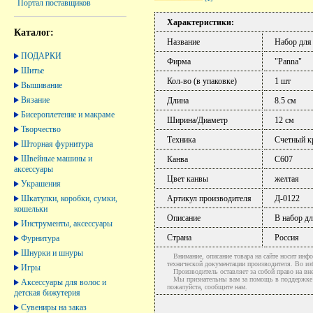
Портал поставщиков
Характеристики:
Каталог:
Название
Набор для
ПОДАРКИ
Фирма
"Panna"
Шитье
Кол-во (в упаковке)
1 шт
Вышивание
Вязание
Длина
8.5 см
Бисероплетение и макраме
Ширина/Диаметр
12 см
Творчество
Техника
Счетный к
Шторная фурнитура
Швейные машины и
Канва
С607
аксессуары
Цвет канвы
желтая
Украшения
Шкатулки, коробки, сумки,
Артикул производителя
Д-0122
кошельки
Описание
В набор дл
Инструменты, аксессуары
Страна
Россия
Фурнитура
Шнурки и шнуры
Внимание, описание товара на сайте носит инфо
технической документации производителя. Во и
Игры
Производитель оставляет за собой право на вне
Мы признательны вам за помощь в поддержке ак
Аксессуары для волос и
пожалуйста, сообщите нам.
детская бижутерия
Сувениры на заказ