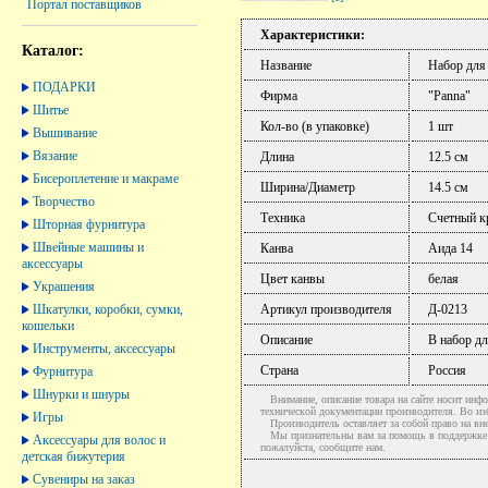
Портал поставщиков
Характеристики:
Каталог:
Название
Набор для
ПОДАРКИ
Фирма
"Panna"
Шитье
Кол-во (в упаковке)
1 шт
Вышивание
Вязание
Длина
12.5 см
Бисероплетение и макраме
Ширина/Диаметр
14.5 см
Творчество
Техника
Счетный к
Шторная фурнитура
Швейные машины и
Канва
Аида 14
аксессуары
Цвет канвы
белая
Украшения
Шкатулки, коробки, сумки,
Артикул производителя
Д-0213
кошельки
Описание
В набор дл
Инструменты, аксессуары
Страна
Россия
Фурнитура
Шнурки и шнуры
Внимание, описание товара на сайте носит инфо
технической документации производителя. Во и
Игры
Производитель оставляет за собой право на вне
Мы признательны вам за помощь в поддержке ак
Аксессуары для волос и
пожалуйста, сообщите нам.
детская бижутерия
Сувениры на заказ