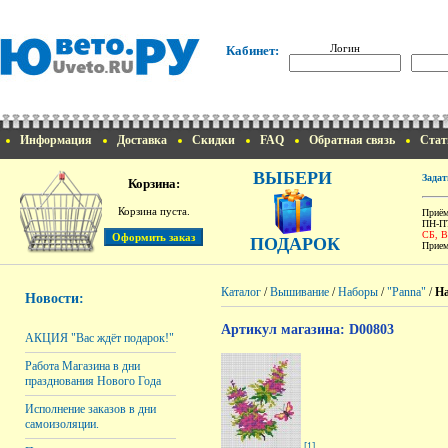
Логин
Кабинет:
Информация
Доставка
Скидки
FAQ
Обратная связь
Стат
ВЫБЕРИ
Задат
Корзина:
Корзина пуста.
Приём
ПН-ПТ
СБ, 
ПОДАРОК
Прием
Каталог
/
Вышивание
/
Наборы
/
"Panna"
/
На
Новости:
Артикул магазина: D00803
АКЦИЯ "Вас ждёт подарок!"
Работа Магазина в дни
празднования Нового Года
Исполнение заказов в дни
самоизоляции.
[1]