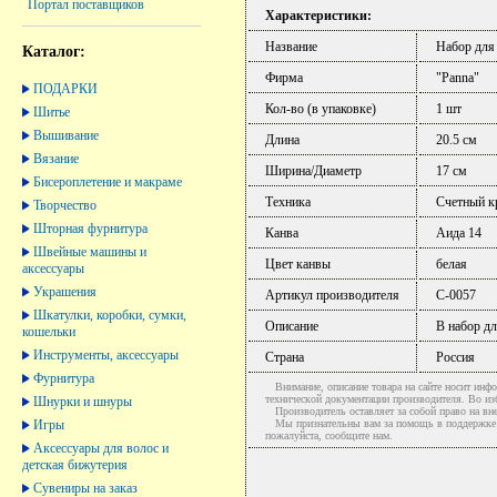
Портал поставщиков
Характеристики:
Название
Набор для
Каталог:
Фирма
"Panna"
ПОДАРКИ
Кол-во (в упаковке)
1 шт
Шитье
Вышивание
Длина
20.5 см
Вязание
Ширина/Диаметр
17 см
Бисероплетение и макраме
Техника
Счетный к
Творчество
Шторная фурнитура
Канва
Аида 14
Швейные машины и
Цвет канвы
белая
аксессуары
Украшения
Артикул производителя
С-0057
Шкатулки, коробки, сумки,
Описание
В набор дл
кошельки
Инструменты, аксессуары
Страна
Россия
Фурнитура
Внимание, описание товара на сайте носит инфо
технической документации производителя. Во и
Шнурки и шнуры
Производитель оставляет за собой право на вне
Игры
Мы признательны вам за помощь в поддержке ак
пожалуйста, сообщите нам.
Аксессуары для волос и
детская бижутерия
Сувениры на заказ