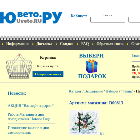
Логин
Кабинет:
Информация
Доставка
Скидки
FAQ
Обратная связь
Стат
ВЫБЕРИ
Задат
Корзина:
Корзина пуста.
Приём
ПН-ПТ
СБ, 
ПОДАРОК
Прием
Каталог
/
Вышивание
/
Наборы
/
"Panna"
/
На
Новости:
Артикул магазина: D00813
АКЦИЯ "Вас ждёт подарок!"
Работа Магазина в дни
празднования Нового Года
Исполнение заказов в дни
самоизоляции.
[1]