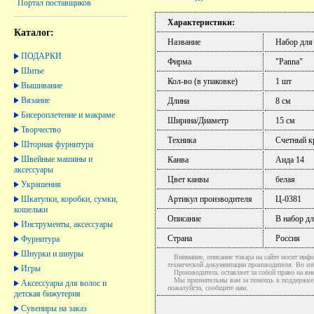
Портал поставщиков
Характеристики:
Каталог:
Название
Набор для
ПОДАРКИ
Фирма
"Panna"
Шитье
Кол-во (в упаковке)
1 шт
Вышивание
Вязание
Длина
8 см
Бисероплетение и макраме
Ширина/Диаметр
15 см
Творчество
Техника
Счетный к
Шторная фурнитура
Швейные машины и
Канва
Аида 14
аксессуары
Цвет канвы
белая
Украшения
Шкатулки, коробки, сумки,
Артикул производителя
Ц-0381
кошельки
Описание
В набор дл
Инструменты, аксессуары
Страна
Россия
Фурнитура
Шнурки и шнуры
Внимание, описание товара на сайте носит инфо
технической документации производителя. Во и
Игры
Производитель оставляет за собой право на вне
Мы признательны вам за помощь в поддержке ак
Аксессуары для волос и
пожалуйста, сообщите нам.
детская бижутерия
Сувениры на заказ