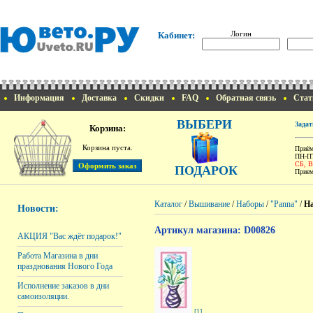
Логин
Кабинет:
Информация
Доставка
Скидки
FAQ
Обратная связь
Стат
ВЫБЕРИ
Задат
Корзина:
Корзина пуста.
Приём
ПН-ПТ
СБ, 
ПОДАРОК
Прием
Каталог
/
Вышивание
/
Наборы
/
"Panna"
/
На
Новости:
Артикул магазина: D00826
АКЦИЯ "Вас ждёт подарок!"
Работа Магазина в дни
празднования Нового Года
Исполнение заказов в дни
самоизоляции.
[1]