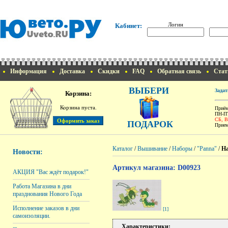
Логин
Кабинет:
Информация
Доставка
Скидки
FAQ
Обратная связь
Стат
ВЫБЕРИ
Задат
Корзина:
Корзина пуста.
Приём
ПН-ПТ
СБ, 
ПОДАРОК
Прием
Каталог
/
Вышивание
/
Наборы
/
"Panna"
/
На
Новости:
Артикул магазина: D00923
АКЦИЯ "Вас ждёт подарок!"
Работа Магазина в дни
празднования Нового Года
Исполнение заказов в дни
[1]
самоизоляции.
Характеристики: