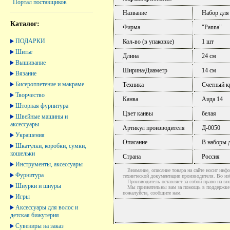
Портал поставщиков
Название
Набор для
Каталог:
Фирма
"Panna"
ПОДАРКИ
Кол-во (в упаковке)
1 шт
Шитье
Длина
24 см
Вышивание
Ширина/Диаметр
14 см
Вязание
Бисероплетение и макраме
Техника
Счетный к
Творчество
Канва
Аида 14
Шторная фурнитура
Цвет канвы
белая
Швейные машины и
аксессуары
Артикул производителя
Д-0050
Украшения
Описание
В наборы д
Шкатулки, коробки, сумки,
кошельки
Страна
Россия
Инструменты, аксессуары
Внимание, описание товара на сайте носит инфо
Фурнитура
технической документации производителя. Во и
Производитель оставляет за собой право на вне
Шнурки и шнуры
Мы признательны вам за помощь в поддержке ак
пожалуйста, сообщите нам.
Игры
Аксессуары для волос и
детская бижутерия
Сувениры на заказ