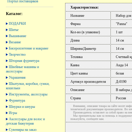
Портал поставщиков
Характеристики:
Каталог:
Название
Набор для
ПОДАРКИ
Фирма
"Panna"
Шитье
Кол-во (в упаковке)
1 шт
Вышивание
Длина
14 см
Вязание
Бисероплетение и макраме
Ширина/Диаметр
14 см
Творчество
Техника
Счетный к
Шторная фурнитура
Канва
Аида 14
Швейные машины и
аксессуары
Цвет канвы
белая
Украшения
Артикул производителя
Д-0190
Шкатулки, коробки, сумки,
кошельки
Описание
В наборы д
Инструменты, аксессуары
Страна
Россия
Фурнитура
Внимание, описание товара на сайте носит инфо
Шнурки и шнуры
технической документации производителя. Во и
Игры
Производитель оставляет за собой право на вне
Мы признательны вам за помощь в поддержке ак
Аксессуары для волос и
пожалуйста, сообщите нам.
детская бижутерия
Сувениры на заказ