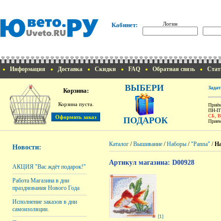
Логин
Кабинет:
Информация
Доставка
Скидки
FAQ
Обратная связь
Стат
ВЫБЕРИ
Задат
Корзина:
Корзина пуста.
Приём
ПН-ПТ
СБ, 
ПОДАРОК
Прием
Каталог
/
Вышивание
/
Наборы
/
"Panna"
/
На
Новости:
Артикул магазина: D00928
АКЦИЯ "Вас ждёт подарок!"
Работа Магазина в дни
празднования Нового Года
Исполнение заказов в дни
самоизоляции.
[1]