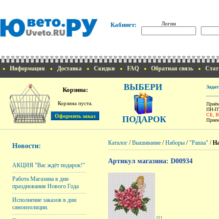
Логин
Кабинет:
Информация
Доставка
Скидки
FAQ
Обратная связь
Стат
ВЫБЕРИ
Задат
Корзина:
Корзина пуста.
Приём
ПН-ПТ
СБ, 
ПОДАРОК
Прием
Каталог
/
Вышивание
/
Наборы
/
"Panna"
/
На
Новости:
Артикул магазина: D00934
АКЦИЯ "Вас ждёт подарок!"
Работа Магазина в дни
празднования Нового Года
Исполнение заказов в дни
самоизоляции.
[1]