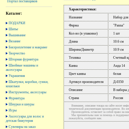
Портал поставщиков
Характеристики:
Каталог:
Название
Набор для
ПОДАРКИ
Фирма
"Panna"
Шитье
Кол-во (в упаковке)
1 шт
Вышивание
Вязание
Длина
10.6 см
Бисероплетение и макраме
Ширина/Диаметр
10.9 см
Творчество
Техника
Счетный к
Шторная фурнитура
Швейные машины и
Канва
Аида 14
аксессуары
Цвет канвы
белая
Украшения
Шкатулки, коробки, сумки,
Артикул производителя
Д-0350
кошельки
Описание
В наборы д
Инструменты, аксессуары
Страна
Россия
Фурнитура
Шнурки и шнуры
Внимание, описание товара на сайте носит инфо
технической документации производителя. Во и
Игры
Производитель оставляет за собой право на вне
Мы признательны вам за помощь в поддержке ак
Аксессуары для волос и
пожалуйста, сообщите нам.
детская бижутерия
Сувениры на заказ