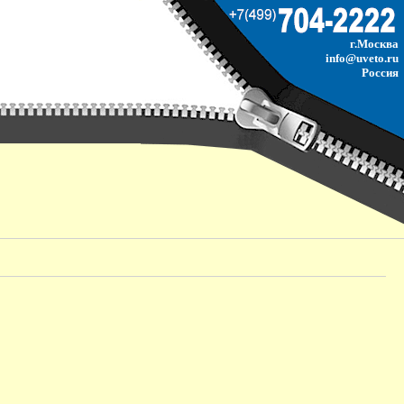
г.Москва
info@uveto.ru
Россия