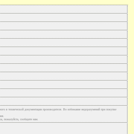
ного в технической документации производителя. Во избежание недоразумений при покупке
ния.
а, пожалуйста, сообщите нам.