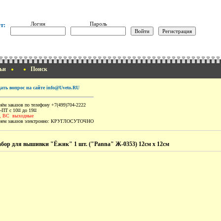
Логин
Пароль
т:
ьи
Поиск
дать вопрос на сайте info@Uveto.RU
ём заказов по телефону +7(499)704-2222
-ПТ с 10
до 19
00
00
, ВС выходные
ем заказов электронно:
КРУГЛОСУТОЧНО
бор для вышивки "Ёжик" 1 шт. ("Panna" Ж-0353) 12см х 12см