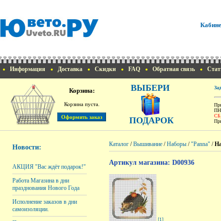
Кабине
Информация
Доставка
Скидки
FAQ
Обратная связь
Стат
ВЫБЕРИ
За
Корзина:
Корзина пуста.
При
ПН
СБ
ПОДАРОК
При
Каталог
/
Вышивание
/
Наборы
/
"Panna"
/
На
Новости:
Артикул магазина: D00936
АКЦИЯ "Вас ждёт подарок!"
Работа Магазина в дни
празднования Нового Года
Исполнение заказов в дни
самоизоляции.
[1]