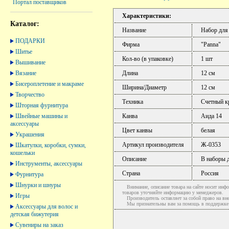
Портал поставщиков
Характеристики:
Каталог:
Название
Набор для
ПОДАРКИ
Фирма
"Panna"
Шитье
Кол-во (в упаковке)
1 шт
Вышивание
Вязание
Длина
12 см
Бисероплетение и макраме
Ширина/Диаметр
12 см
Творчество
Техника
Счетный к
Шторная фурнитура
Швейные машины и
Канва
Аида 14
аксессуары
Цвет канвы
белая
Украшения
Артикул производителя
Ж-0353
Шкатулки, коробки, сумки,
кошельки
Описание
В наборы д
Инструменты, аксессуары
Страна
Россия
Фурнитура
Шнурки и шнуры
Внимание, описание товара на сайте носит инфо
товаров уточняйте информацию у менеджеров.
Игры
Производитель оставляет за собой право на вне
Мы признательны вам за помощь в поддержке ак
Аксессуары для волос и
детская бижутерия
Сувениры на заказ