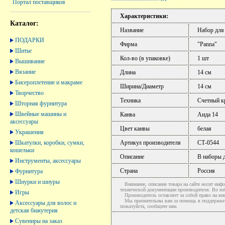
Портал поставщиков
Характеристики:
Каталог:
Название
Набор для
ПОДАРКИ
Фирма
"Panna"
Шитье
Кол-во (в упаковке)
1 шт
Вышивание
Вязание
Длина
14 см
Бисероплетение и макраме
Ширина/Диаметр
14 см
Творчество
Техника
Счетный к
Шторная фурнитура
Швейные машины и
Канва
Аида 14
аксессуары
Цвет канвы
белая
Украшения
Шкатулки, коробки, сумки,
Артикул производителя
СТ-0544
кошельки
Описание
В наборы д
Инструменты, аксессуары
Страна
Россия
Фурнитура
Шнурки и шнуры
Внимание, описание товара на сайте носит инфо
технической документации производителя. Во и
Игры
Производитель оставляет за собой право на вне
Мы признательны вам за помощь в поддержке ак
Аксессуары для волос и
пожалуйста, сообщите нам.
детская бижутерия
Сувениры на заказ