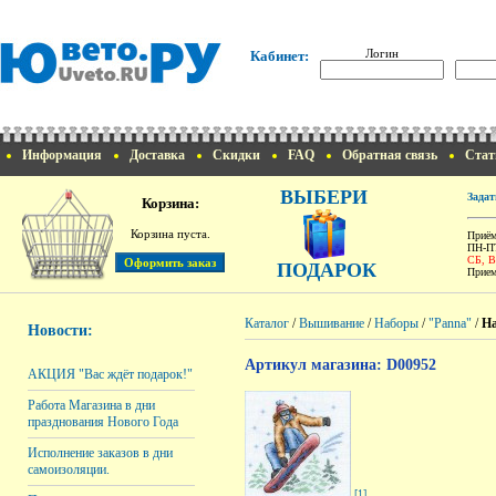
Логин
Кабинет:
Информация
Доставка
Скидки
FAQ
Обратная связь
Стат
ВЫБЕРИ
Задат
Корзина:
Корзина пуста.
Приём
ПН-ПТ
СБ, 
ПОДАРОК
Прием
Каталог
/
Вышивание
/
Наборы
/
"Panna"
/
На
Новости:
Артикул магазина: D00952
АКЦИЯ "Вас ждёт подарок!"
Работа Магазина в дни
празднования Нового Года
Исполнение заказов в дни
самоизоляции.
[1]