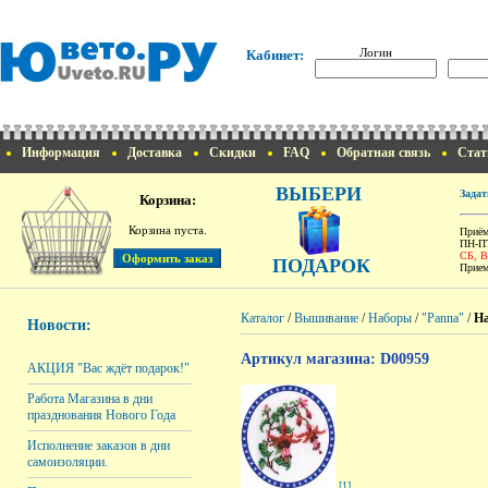
Логин
Кабинет:
Информация
Доставка
Скидки
FAQ
Обратная связь
Стат
ВЫБЕРИ
Задат
Корзина:
Корзина пуста.
Приём
ПН-ПТ
СБ, 
ПОДАРОК
Прием
Каталог
/
Вышивание
/
Наборы
/
"Panna"
/
На
Новости:
Артикул магазина: D00959
АКЦИЯ "Вас ждёт подарок!"
Работа Магазина в дни
празднования Нового Года
Исполнение заказов в дни
самоизоляции.
[1]