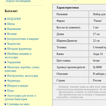
Портал поставщиков
Характеристики:
Каталог:
Название
Набор для
ПОДАРКИ
Фирма
"Panna"
Шитье
Кол-во (в упаковке)
1 шт
Вышивание
Вязание
Длина
17 см
Бисероплетение и макраме
Ширина/Диаметр
22 см
Творчество
Техника
Счетный к
Шторная фурнитура
Швейные машины и
Канва
Аида 14
аксессуары
Цвет канвы
белая
Украшения
Шкатулки, коробки, сумки,
Артикул производителя
Ц-0068
кошельки
Описание
В наборы д
Инструменты, аксессуары
Страна
Россия
Фурнитура
Шнурки и шнуры
Внимание, описание товара на сайте носит инфо
технической документации производителя. Во и
Игры
Производитель оставляет за собой право на вне
Мы признательны вам за помощь в поддержке ак
Аксессуары для волос и
пожалуйста, сообщите нам.
детская бижутерия
Сувениры на заказ