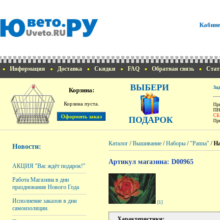
Кабине
Информация
Доставка
Скидки
FAQ
Обратная связь
Стат
ВЫБЕРИ
За
Корзина:
Корзина пуста.
При
ПН
СБ
ПОДАРОК
При
Каталог
/
Вышивание
/
Наборы
/
"Panna"
/
На
Новости:
Артикул магазина: D00965
АКЦИЯ "Вас ждёт подарок!"
Работа Магазина в дни
празднования Нового Года
Исполнение заказов в дни
[1]
самоизоляции.
Характеристики: