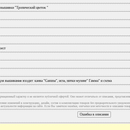
 вышивки "Тропический цветок "
рест
ля вышивания входят: канва "Gamma", игла, нитки мулине" Гамма" и схема
рмационный характер и не является публичной офертой. Оно может отличаться от описания, представлен
сение изменений в конструкцию, дизайн, состав и комплектацию товаров без предварительного уведомле
туальности информации на сайте. Если Вы заметили ошибки, опечатки или неточности в описании товар