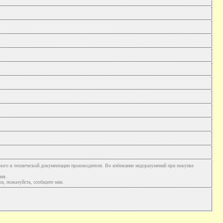
ного в технической документации производителя. Во избежание недоразумений при покупке
ния.
а, пожалуйста, сообщите нам.