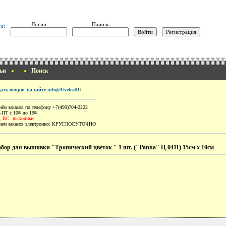
Логин
Пароль
т:
ьи
Поиск
дать вопрос на сайте info@Uveto.RU
ём заказов по телефону +7(499)704-2222
-ПТ с 10
до 19
00
00
, ВС выходные
ем заказов электронно:
КРУГЛОСУТОЧНО
бор для вышивки "Тропический цветок " 1 шт. ("Panna" Ц-0411) 15см х 10см