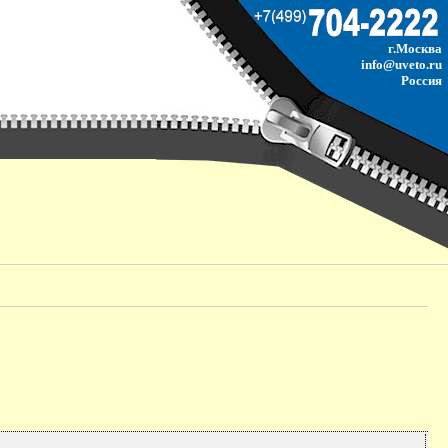
г.Москва
info@uveto.ru
Россия