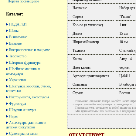
Портал поставщиков
Название
Набор для
Каталог:
Фирма
"Panna"
ПОДАРКИ
Кол-во (в упаковке)
1 шт
Шитье
Длина
15 см
Вышивание
Ширина/Диаметр
10 см
Вязание
Бисероплетение и макраме
Техника
Счетный к
Творчество
Канва
Аида 14
Шторная фурнитура
Цвет канвы
черная
Швейные машины и
аксессуары
Артикул производителя
Ц-0411
Украшения
Описание
В наборы д
Шкатулки, коробки, сумки,
кошельки
Страна
Россия
Инструменты, аксессуары
Внимание, описание товара на сайте носит инфо
Фурнитура
товаров уточняйте информацию у менеджеров.
Производитель оставляет за собой право на вне
Шнурки и шнуры
Мы признательны вам за помощь в поддержке ак
Игры
Аксессуары для волос и
детская бижутерия
отсутствует
Сувениры на заказ