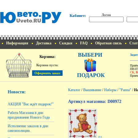
Логин
Кабинет:
Информация
Доставка
Скидки
FAQ
Обратная связь
Стат
ВЫБЕРИ
Задат
Корзина:
Корзина пуста.
Приём
ПН-ПТ
СБ, 
ПОДАРОК
Прием
Каталог
/
Вышивание
/
Наборы
/
"Panna"
/
На
Новости:
Артикул магазина: D00972
АКЦИЯ "Вас ждёт подарок!"
Работа Магазина в дни
празднования Нового Года
Исполнение заказов в дни
самоизоляции.
[1]