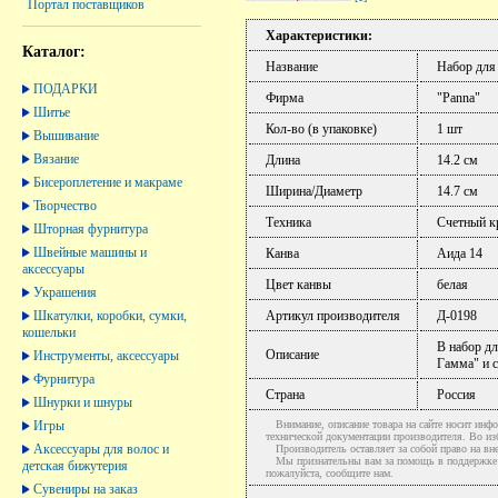
Портал поставщиков
Характеристики:
Каталог:
Название
Набор для
ПОДАРКИ
Фирма
"Panna"
Шитье
Кол-во (в упаковке)
1 шт
Вышивание
Вязание
Длина
14.2 см
Бисероплетение и макраме
Ширина/Диаметр
14.7 см
Творчество
Техника
Счетный к
Шторная фурнитура
Швейные машины и
Канва
Аида 14
аксессуары
Цвет канвы
белая
Украшения
Шкатулки, коробки, сумки,
Артикул производителя
Д-0198
кошельки
В набор дл
Описание
Инструменты, аксессуары
Гамма" и 
Фурнитура
Страна
Россия
Шнурки и шнуры
Игры
Внимание, описание товара на сайте носит инфо
технической документации производителя. Во и
Аксессуары для волос и
Производитель оставляет за собой право на вне
Мы признательны вам за помощь в поддержке ак
детская бижутерия
пожалуйста, сообщите нам.
Сувениры на заказ