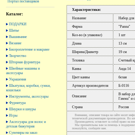
Портал поставщиков
Характеристики:
Каталог:
Название
Набор для
ПОДАРКИ
Фирма
"Panna"
Шитье
Кол-во (в упаковке)
1 шт
Вышивание
Вязание
Длина
13 см
Бисероплетение и макраме
Ширина/Диаметр
19 см
Творчество
Техника
Счетный к
Шторная фурнитура
Швейные машины и
Канва
Аида 14
аксессуары
Цвет канвы
белая
Украшения
Шкатулки, коробки, сумки,
Артикул производителя
Б-0116
кошельки
В набор дл
Описание
Инструменты, аксессуары
Гамма" и 
Фурнитура
Страна
Россия
Шнурки и шнуры
Игры
Внимание, описание товара на сайте носит инфо
технической документации производителя. Во и
Аксессуары для волос и
Производитель оставляет за собой право на вне
Мы признательны вам за помощь в поддержке ак
детская бижутерия
пожалуйста, сообщите нам.
Сувениры на заказ