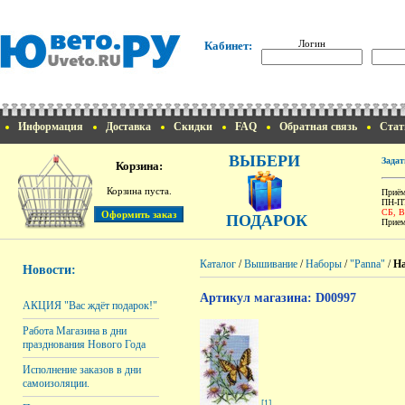
Логин
Кабинет:
Информация
Доставка
Скидки
FAQ
Обратная связь
Стат
ВЫБЕРИ
Задат
Корзина:
Корзина пуста.
Приём
ПН-ПТ
СБ, 
ПОДАРОК
Прием
Каталог
/
Вышивание
/
Наборы
/
"Panna"
/
На
Новости:
Артикул магазина: D00997
АКЦИЯ "Вас ждёт подарок!"
Работа Магазина в дни
празднования Нового Года
Исполнение заказов в дни
самоизоляции.
[1]