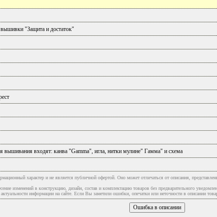
 вышивки "Защита и достаток"
рест
я вышивания входят: канва "Gamma", игла, нитки мулине" Гамма" и схема
рмационный характер и не является публичной офертой. Оно может отличаться от описания, представлен
сение изменений в конструкцию, дизайн, состав и комплектацию товаров без предварительного уведомле
туальности информации на сайте. Если Вы заметили ошибки, опечатки или неточности в описании товар