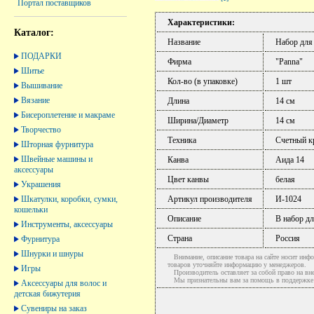
Портал поставщиков
Характеристики:
Каталог:
Название
Набор для
ПОДАРКИ
Фирма
"Panna"
Шитье
Кол-во (в упаковке)
1 шт
Вышивание
Вязание
Длина
14 см
Бисероплетение и макраме
Ширина/Диаметр
14 см
Творчество
Техника
Счетный к
Шторная фурнитура
Швейные машины и
Канва
Аида 14
аксессуары
Цвет канвы
белая
Украшения
Шкатулки, коробки, сумки,
Артикул производителя
И-1024
кошельки
Описание
В набор дл
Инструменты, аксессуары
Страна
Россия
Фурнитура
Шнурки и шнуры
Внимание, описание товара на сайте носит инфо
товаров уточняйте информацию у менеджеров.
Игры
Производитель оставляет за собой право на вне
Мы признательны вам за помощь в поддержке ак
Аксессуары для волос и
детская бижутерия
Сувениры на заказ