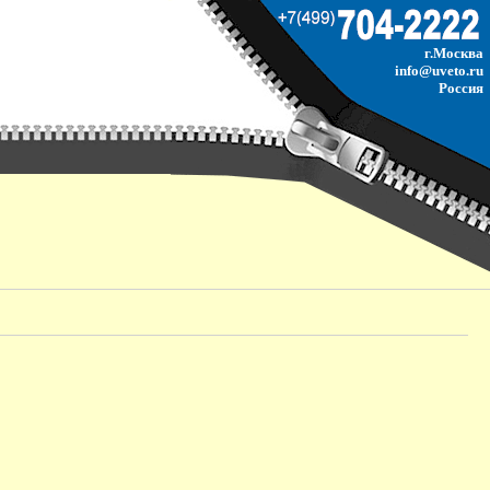
г.Москва
info@uveto.ru
Россия