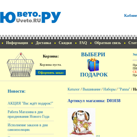
Кабине
Информация
Доставка
Скидки
FAQ
Обратная связь
Стат
ВЫБЕРИ
За
Корзина:
Корзина пуста.
При
ПН
СБ
ПОДАРОК
При
Каталог
/
Вышивание
/
Наборы
/
"Panna"
/
На
Новости:
Артикул магазина: D01038
АКЦИЯ "Вас ждёт подарок!"
Работа Магазина в дни
празднования Нового Года
Исполнение заказов в дни
самоизоляции.
[1]