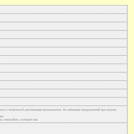
ного в технической документации производителя. Во избежание недоразумений при покупке
ния.
а, пожалуйста, сообщите нам.