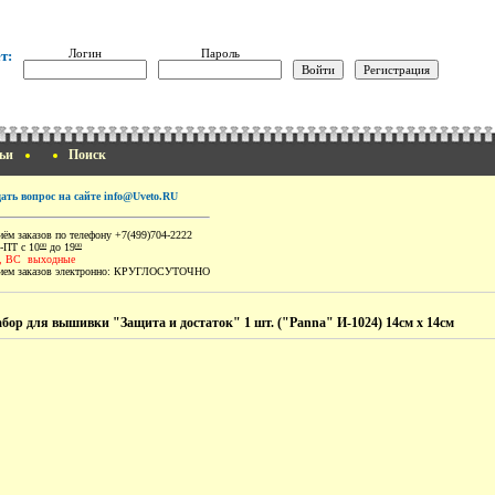
Логин
Пароль
т:
ьи
Поиск
дать вопрос на сайте info@Uveto.RU
ём заказов по телефону +7(499)704-2222
-ПТ с 10
до 19
00
00
, ВС выходные
ем заказов электронно:
КРУГЛОСУТОЧНО
бор для вышивки "Защита и достаток" 1 шт. ("Panna" И-1024) 14см х 14см