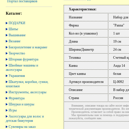
Портал поставщиков
Характеристики:
Каталог:
Название
Набор для
ПОДАРКИ
Фирма
"Panna"
Шитье
Кол-во (в упаковке)
1 шт
Вышивание
Вязание
Длина
19 см
Бисероплетение и макраме
Ширина/Диаметр
24 см
Творчество
Техника
Счетный к
Шторная фурнитура
Швейные машины и
Канва
Аида 14
аксессуары
Цвет канвы
белая
Украшения
Шкатулки, коробки, сумки,
Артикул производителя
Ц-0092
кошельки
Описание
В набор дл
Инструменты, аксессуары
Страна
Россия
Фурнитура
Шнурки и шнуры
Внимание, описание товара на сайте носит инфо
технической документации производителя. Во и
Игры
Производитель оставляет за собой право на вне
Мы признательны вам за помощь в поддержке ак
Аксессуары для волос и
пожалуйста, сообщите нам.
детская бижутерия
Сувениры на заказ