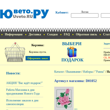
Логин
Кабинет:
Информация
Доставка
Скидки
FAQ
Обратная связь
Стат
ВЫБЕРИ
Задат
Корзина:
Корзина пуста.
Приём
ПН-ПТ
СБ, 
ПОДАРОК
Прием
Каталог
/
Вышивание
/
Наборы
/
"Panna"
/
На
Новости:
Артикул магазина: D01052
АКЦИЯ "Вас ждёт подарок!"
Работа Магазина в дни
празднования Нового Года
Исполнение заказов в дни
самоизоляции.
[1]