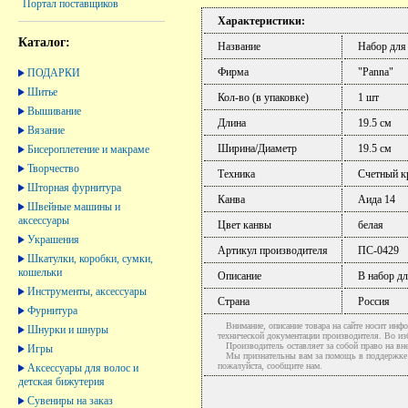
Портал поставщиков
Характеристики:
Каталог:
Название
Набор для
Фирма
"Panna"
ПОДАРКИ
Шитье
Кол-во (в упаковке)
1 шт
Вышивание
Длина
19.5 см
Вязание
Ширина/Диаметр
19.5 см
Бисероплетение и макраме
Творчество
Техника
Счетный к
Шторная фурнитура
Канва
Аида 14
Швейные машины и
аксессуары
Цвет канвы
белая
Украшения
Артикул производителя
ПС-0429
Шкатулки, коробки, сумки,
кошельки
Описание
В набор дл
Инструменты, аксессуары
Страна
Россия
Фурнитура
Внимание, описание товара на сайте носит инфо
Шнурки и шнуры
технической документации производителя. Во и
Производитель оставляет за собой право на вне
Игры
Мы признательны вам за помощь в поддержке ак
пожалуйста, сообщите нам.
Аксессуары для волос и
детская бижутерия
Сувениры на заказ