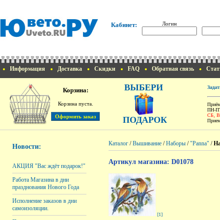
Логин
Кабинет:
Информация
Доставка
Скидки
FAQ
Обратная связь
Стат
ВЫБЕРИ
Задат
Корзина:
Корзина пуста.
Приём
ПН-ПТ
СБ, 
ПОДАРОК
Прием
Каталог
/
Вышивание
/
Наборы
/
"Panna"
/
На
Новости:
Артикул магазина: D01078
АКЦИЯ "Вас ждёт подарок!"
Работа Магазина в дни
празднования Нового Года
Исполнение заказов в дни
самоизоляции.
[1]