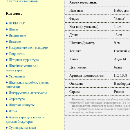
Портал поставщиков
Характеристики:
Название
Набор для
Каталог:
Фирма
"Panna"
ПОДАРКИ
Кол-во (в упаковке)
1 шт
Шитье
Длина
13 см
Вышивание
Вязание
Ширина/Диаметр
9 см
Бисероплетение и макраме
Техника
Счетный к
Творчество
Канва
Аида 14
Шторная фурнитура
Швейные машины и
Цвет канвы
белая
аксессуары
Артикул производителя
ПС-1059
Украшения
Шкатулки, коробки, сумки,
Описание
В набор дл
кошельки
Страна
Россия
Инструменты, аксессуары
Фурнитура
Внимание, описание товара на сайте носит инфо
технической документации производителя. Во и
Шнурки и шнуры
Производитель оставляет за собой право на вне
Мы признательны вам за помощь в поддержке ак
Игры
пожалуйста, сообщите нам.
Аксессуары для волос и
детская бижутерия
Сувениры на заказ