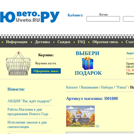
Логин
Кабинет:
Информация
Доставка
Скидки
FAQ
Обратная связь
Стат
ВЫБЕРИ
Задат
Корзина:
Корзина пуста.
Приём
ПН-ПТ
СБ, 
ПОДАРОК
Прием
Каталог
/
Вышивание
/
Наборы
/
"Panna"
/
На
Новости:
Артикул магазина: D01080
АКЦИЯ "Вас ждёт подарок!"
Работа Магазина в дни
празднования Нового Года
Исполнение заказов в дни
[1]
самоизоляции.