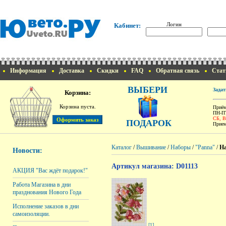
Логин
Кабинет:
Информация
Доставка
Скидки
FAQ
Обратная связь
Стат
ВЫБЕРИ
Задат
Корзина:
Корзина пуста.
Приём
ПН-ПТ
СБ, 
ПОДАРОК
Прием
Каталог
/
Вышивание
/
Наборы
/
"Panna"
/
На
Новости:
Артикул магазина: D01113
АКЦИЯ "Вас ждёт подарок!"
Работа Магазина в дни
празднования Нового Года
Исполнение заказов в дни
самоизоляции.
[1]