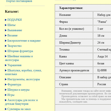
Портал поставщиков
Характеристики:
Каталог:
Название
Набор для
ПОДАРКИ
Фирма
"Panna"
Шитье
Кол-во (в упаковке)
1 шт
Вышивание
Вязание
Длина
18 см
Бисероплетение и макраме
Ширина/Диаметр
24 см
Творчество
Техника
Счетный к
Шторная фурнитура
Швейные машины и
Канва
Аида 14
аксессуары
Цвет канвы
белая
Украшения
Шкатулки, коробки, сумки,
Артикул производителя
Ц-0098
кошельки
Описание
В набор дл
Инструменты, аксессуары
Страна
Россия
Фурнитура
Шнурки и шнуры
Внимание, описание товара на сайте носит инфо
технической документации производителя. Во и
Игры
Производитель оставляет за собой право на вне
Мы признательны вам за помощь в поддержке ак
Аксессуары для волос и
пожалуйста, сообщите нам.
детская бижутерия
Сувениры на заказ