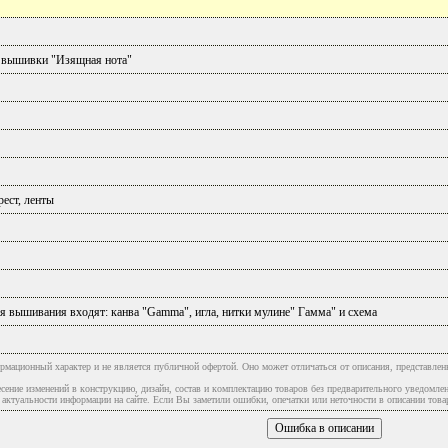
 вышивки "Изящная нота"
ест, ленты
я вышивания входят: канва "Gamma", игла, нитки мулине" Гамма" и схема
рмационный характер и не является публичной офертой. Оно может отличаться от описания, представлен
сение изменений в конструкцию, дизайн, состав и комплектацию товаров без предварительного уведомле
туальности информации на сайте. Если Вы заметили ошибки, опечатки или неточности в описании товар