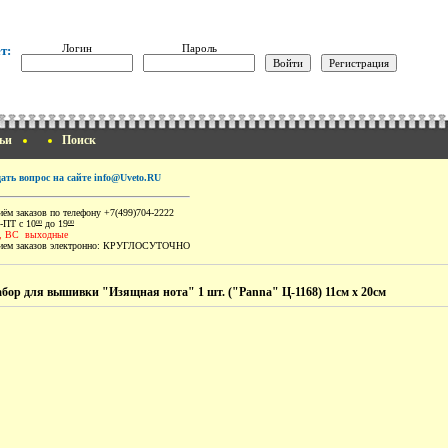
Логин
Пароль
т:
ьи
Поиск
дать вопрос на сайте info@Uveto.RU
ём заказов по телефону +7(499)704-2222
-ПТ с 10
до 19
00
00
, ВС выходные
ем заказов электронно:
КРУГЛОСУТОЧНО
бор для вышивки "Изящная нота" 1 шт. ("Panna" Ц-1168) 11см х 20см