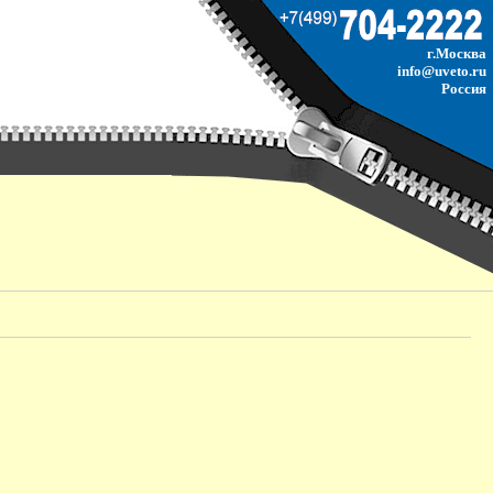
г.Москва
info@uveto.ru
Россия