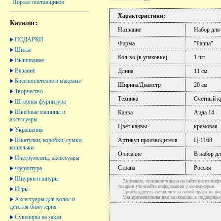
Портал поставщиков
Характеристики:
Каталог:
Название
Набор для
ПОДАРКИ
Фирма
"Panna"
Шитье
Кол-во (в упаковке)
1 шт
Вышивание
Вязание
Длина
11 см
Бисероплетение и макраме
Ширина/Диаметр
20 см
Творчество
Техника
Счетный кр
Шторная фурнитура
Швейные машины и
Канва
Аида 14
аксессуары
Цвет канвы
кремовая
Украшения
Шкатулки, коробки, сумки,
Артикул производителя
Ц-1168
кошельки
Описание
В набор дл
Инструменты, аксессуары
Страна
Россия
Фурнитура
Шнурки и шнуры
Внимание, описание товара на сайте носит инфо
товаров уточняйте информацию у менеджеров.
Игры
Производитель оставляет за собой право на вне
Мы признательны вам за помощь в поддержке ак
Аксессуары для волос и
детская бижутерия
Сувениры на заказ