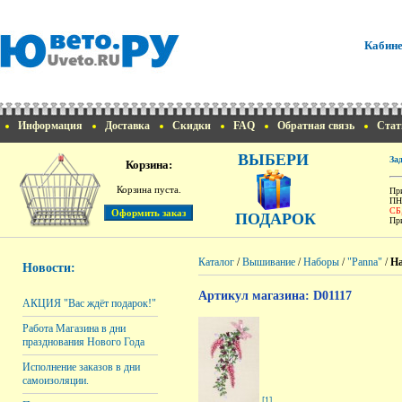
Кабине
Информация
Доставка
Скидки
FAQ
Обратная связь
Стат
ВЫБЕРИ
За
Корзина:
Корзина пуста.
При
ПН
СБ
ПОДАРОК
При
Каталог
/
Вышивание
/
Наборы
/
"Panna"
/
На
Новости:
Артикул магазина: D01117
АКЦИЯ "Вас ждёт подарок!"
Работа Магазина в дни
празднования Нового Года
Исполнение заказов в дни
самоизоляции.
[1]