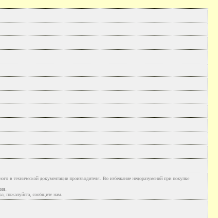
ного в технической документации производителя. Во избежание недоразумений при покупке
ния.
а, пожалуйста, сообщите нам.