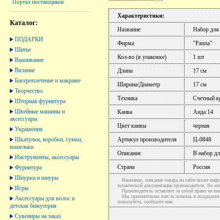
Портал поставщиков
Характеристики:
Каталог:
Название
Набор для
ПОДАРКИ
Фирма
"Panna"
Шитье
Кол-во (в упаковке)
1 шт
Вышивание
Вязание
Длина
17 см
Бисероплетение и макраме
Ширина/Диаметр
17 см
Творчество
Техника
Счетный кр
Шторная фурнитура
Швейные машины и
Канва
Аида 14
аксессуары
Цвет канвы
черная
Украшения
Шкатулки, коробки, сумки,
Артикул производителя
Ц-0848
кошельки
Описание
В набор дл
Инструменты, аксессуары
Страна
Россия
Фурнитура
Шнурки и шнуры
Внимание, описание товара на сайте носит инфо
технической документации производителя. Во и
Игры
Производитель оставляет за собой право на вне
Мы признательны вам за помощь в поддержке ак
Аксессуары для волос и
пожалуйста, сообщите нам.
детская бижутерия
Сувениры на заказ