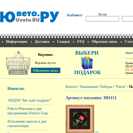
Логин
Кабинет:
Информация
Доставка
Скидки
FAQ
Обратная связь
Стат
ВЫБЕРИ
Задат
Корзина:
Корзина пуста.
Приём
ПН-ПТ
СБ, 
ПОДАРОК
Прием
Каталог
/
Вышивание
/
Наборы
/
"Panna"
/
На
Новости:
Артикул магазина: D01151
АКЦИЯ "Вас ждёт подарок!"
Работа Магазина в дни
празднования Нового Года
Исполнение заказов в дни
самоизоляции.
[1]