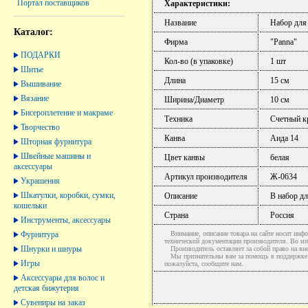
Портал поставщиков
Характеристики:
Название
Набор для
Каталог:
Фирма
"Panna"
ПОДАРКИ
Кол-во (в упаковке)
1 шт
Шитье
Длина
15 см
Вышивание
Вязание
Ширина/Диаметр
10 см
Бисероплетение и макраме
Техника
Счетный к
Творчество
Канва
Аида 14
Шторная фурнитура
Швейные машины и
Цвет канвы
белая
аксессуары
Артикул производителя
Ж-0634
Украшения
Шкатулки, коробки, сумки,
Описание
В набор дл
кошельки
Страна
Россия
Инструменты, аксессуары
Фурнитура
Внимание, описание товара на сайте носит инфо
технической документации производителя. Во и
Шнурки и шнуры
Производитель оставляет за собой право на вне
Мы признательны вам за помощь в поддержке ак
Игры
пожалуйста, сообщите нам.
Аксессуары для волос и
детская бижутерия
Сувениры на заказ