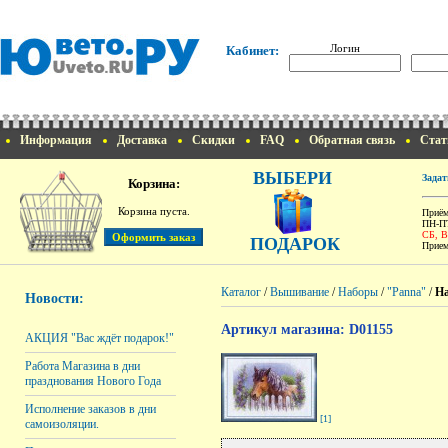
Логин
Кабинет:
Информация
Доставка
Скидки
FAQ
Обратная связь
Стат
ВЫБЕРИ
Задат
Корзина:
Корзина пуста.
Приём
ПН-ПТ
СБ, 
ПОДАРОК
Прием
Каталог
/
Вышивание
/
Наборы
/
"Panna"
/
На
Новости:
Артикул магазина: D01155
АКЦИЯ "Вас ждёт подарок!"
Работа Магазина в дни
празднования Нового Года
Исполнение заказов в дни
[1]
самоизоляции.