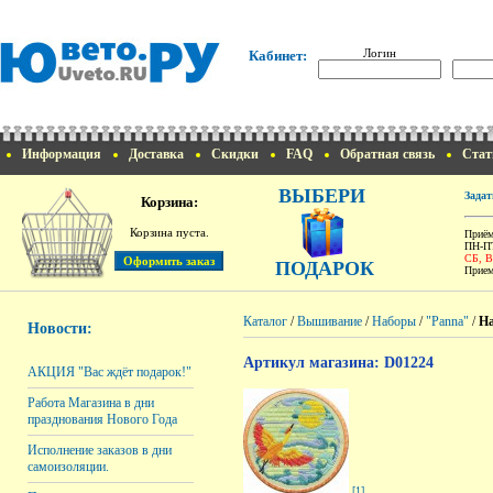
Логин
Кабинет:
Информация
Доставка
Скидки
FAQ
Обратная связь
Стат
ВЫБЕРИ
Задат
Корзина:
Корзина пуста.
Приём
ПН-ПТ
СБ, 
ПОДАРОК
Прием
Каталог
/
Вышивание
/
Наборы
/
"Panna"
/
На
Новости:
Артикул магазина: D01224
АКЦИЯ "Вас ждёт подарок!"
Работа Магазина в дни
празднования Нового Года
Исполнение заказов в дни
самоизоляции.
[1]