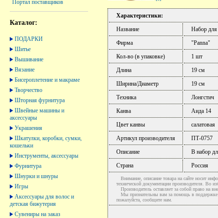
Портал поставщиков
Характеристики:
Каталог:
Название
Набор для
ПОДАРКИ
Фирма
"Panna"
Шитье
Кол-во (в упаковке)
1 шт
Вышивание
Вязание
Длина
19 см
Бисероплетение и макраме
Ширина/Диаметр
19 см
Творчество
Техника
Лонгстич
Шторная фурнитура
Швейные машины и
Канва
Аида 14
аксессуары
Цвет канвы
салатовая
Украшения
Шкатулки, коробки, сумки,
Артикул производителя
ПТ-0757
кошельки
Описание
В набор дл
Инструменты, аксессуары
Страна
Россия
Фурнитура
Шнурки и шнуры
Внимание, описание товара на сайте носит инфо
технической документации производителя. Во и
Игры
Производитель оставляет за собой право на вне
Мы признательны вам за помощь в поддержке ак
Аксессуары для волос и
пожалуйста, сообщите нам.
детская бижутерия
Сувениры на заказ