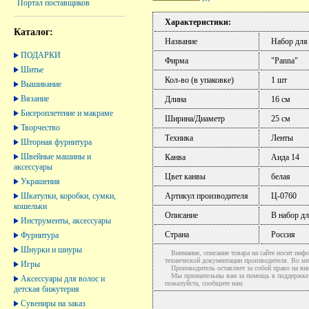
Портал поставщиков
Характеристики:
Каталог:
Название
Набор для
ПОДАРКИ
Фирма
"Panna"
Шитье
Кол-во (в упаковке)
1 шт
Вышивание
Вязание
Длина
16 см
Бисероплетение и макраме
Ширина/Диаметр
25 см
Творчество
Техника
Ленты
Шторная фурнитура
Швейные машины и
Канва
Аида 14
аксессуары
Цвет канвы
белая
Украшения
Шкатулки, коробки, сумки,
Артикул производителя
Ц-0760
кошельки
Описание
В набор дл
Инструменты, аксессуары
Страна
Россия
Фурнитура
Шнурки и шнуры
Внимание, описание товара на сайте носит инфо
технической документации производителя. Во и
Игры
Производитель оставляет за собой право на вне
Мы признательны вам за помощь в поддержке ак
Аксессуары для волос и
пожалуйста, сообщите нам.
детская бижутерия
Сувениры на заказ