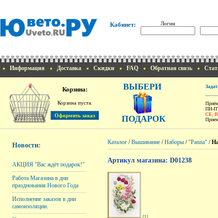
Логин
Кабинет:
Информация
Доставка
Скидки
FAQ
Обратная связь
Стат
ВЫБЕРИ
Задат
Корзина:
Корзина пуста.
Приём
ПН-ПТ
СБ, 
ПОДАРОК
Прием
Каталог
/
Вышивание
/
Наборы
/
"Panna"
/
На
Новости:
Артикул магазина: D01238
АКЦИЯ "Вас ждёт подарок!"
Работа Магазина в дни
празднования Нового Года
Исполнение заказов в дни
самоизоляции.
[1]