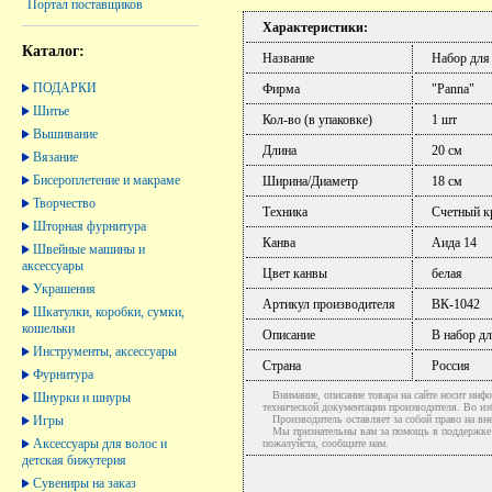
Портал поставщиков
Характеристики:
Каталог:
Название
Набор для
ПОДАРКИ
Фирма
"Panna"
Шитье
Кол-во (в упаковке)
1 шт
Вышивание
Длина
20 см
Вязание
Бисероплетение и макраме
Ширина/Диаметр
18 см
Творчество
Техника
Счетный кр
Шторная фурнитура
Канва
Аида 14
Швейные машины и
аксессуары
Цвет канвы
белая
Украшения
Артикул производителя
ВК-1042
Шкатулки, коробки, сумки,
кошельки
Описание
В набор дл
Инструменты, аксессуары
Страна
Россия
Фурнитура
Внимание, описание товара на сайте носит инфо
Шнурки и шнуры
технической документации производителя. Во и
Игры
Производитель оставляет за собой право на вне
Мы признательны вам за помощь в поддержке ак
Аксессуары для волос и
пожалуйста, сообщите нам.
детская бижутерия
Сувениры на заказ