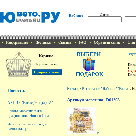
Логин
Кабинет:
Информация
Доставка
Скидки
FAQ
Обратная связь
Стат
ВЫБЕРИ
Задат
Корзина:
Корзина пуста.
Приём
ПН-ПТ
СБ, 
ПОДАРОК
Прием
Каталог
/
Вышивание
/
Наборы
/
"Panna"
/
На
Новости:
Артикул магазина: D01263
АКЦИЯ "Вас ждёт подарок!"
Работа Магазина в дни
празднования Нового Года
Исполнение заказов в дни
самоизоляции.
[1]