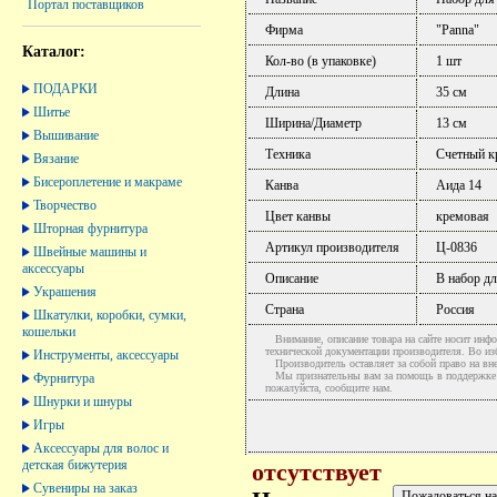
Портал поставщиков
Фирма
"Panna"
Каталог:
Кол-во (в упаковке)
1 шт
ПОДАРКИ
Длина
35 см
Шитье
Ширина/Диаметр
13 см
Вышивание
Техника
Счетный к
Вязание
Бисероплетение и макраме
Канва
Аида 14
Творчество
Цвет канвы
кремовая
Шторная фурнитура
Артикул производителя
Ц-0836
Швейные машины и
аксессуары
Описание
В набор дл
Украшения
Страна
Россия
Шкатулки, коробки, сумки,
кошельки
Внимание, описание товара на сайте носит инфо
технической документации производителя. Во и
Инструменты, аксессуары
Производитель оставляет за собой право на вне
Мы признательны вам за помощь в поддержке ак
Фурнитура
пожалуйста, сообщите нам.
Шнурки и шнуры
Игры
Аксессуары для волос и
детская бижутерия
отсутствует
Сувениры на заказ