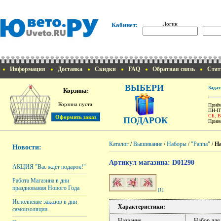
Логин
Кабинет:
Информация
Доставка
Скидки
FAQ
Обратная связь
Стат
ВЫБЕРИ
Задат
Корзина:
Корзина пуста.
Приём
ПН-ПТ
СБ, 
ПОДАРОК
Прием
Каталог
/
Вышивание
/
Наборы
/
"Panna"
/
На
Новости:
Артикул магазина: D01290
АКЦИЯ "Вас ждёт подарок!"
Работа Магазина в дни
празднования Нового Года
[1]
Исполнение заказов в дни
Характеристики:
самоизоляции.
Название
Набор для