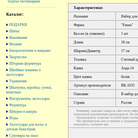
Портал поставщиков
Характеристики:
Каталог:
Название
Набор для
ПОДАРКИ
Фирма
"Panna"
Шитье
Кол-во (в упаковке)
1 шт
Вышивание
Длина
18 см
Вязание
Бисероплетение и макраме
Ширина/Диаметр
17 см
Творчество
Техника
Счетный кр
Шторная фурнитура
Канва
Аида 14
Швейные машины и
аксессуары
Цвет канвы
белая
Украшения
Артикул производителя
ВК-1035
Шкатулки, коробки, сумки,
кошельки
Описание
В набор дл
Инструменты, аксессуары
Страна
Россия
Фурнитура
Внимание, описание товара на сайте носит инфо
Шнурки и шнуры
технической документации производителя. Во и
Игры
Производитель оставляет за собой право на вне
Мы признательны вам за помощь в поддержке ак
Аксессуары для волос и
пожалуйста, сообщите нам.
детская бижутерия
Сувениры на заказ