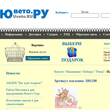
Логин
Кабинет:
Информация
Доставка
Скидки
FAQ
Обратная связь
Стат
ВЫБЕРИ
Задат
Корзина:
Корзина пуста.
Приём
ПН-ПТ
СБ, 
ПОДАРОК
Прием
Каталог
/
Вышивание
/
Наборы
/
"Panna"
/
На
Новости:
Артикул магазина: D01298
АКЦИЯ "Вас ждёт подарок!"
Работа Магазина в дни
празднования Нового Года
Исполнение заказов в дни
самоизоляции.
[1]