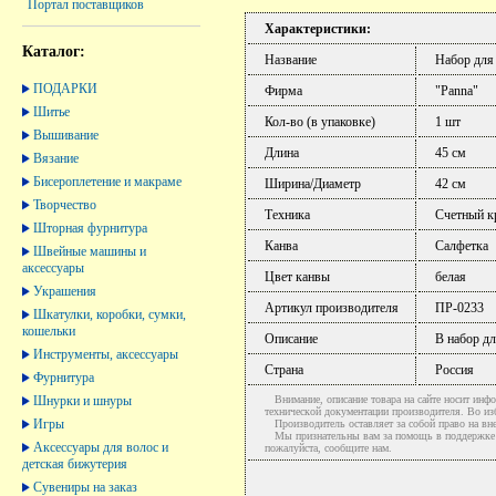
Портал поставщиков
Характеристики:
Каталог:
Название
Набор для
ПОДАРКИ
Фирма
"Panna"
Шитье
Кол-во (в упаковке)
1 шт
Вышивание
Длина
45 см
Вязание
Бисероплетение и макраме
Ширина/Диаметр
42 см
Творчество
Техника
Счетный к
Шторная фурнитура
Канва
Салфетка
Швейные машины и
аксессуары
Цвет канвы
белая
Украшения
Артикул производителя
ПР-0233
Шкатулки, коробки, сумки,
кошельки
Описание
В набор дл
Инструменты, аксессуары
Страна
Россия
Фурнитура
Шнурки и шнуры
Внимание, описание товара на сайте носит инфо
технической документации производителя. Во и
Игры
Производитель оставляет за собой право на вне
Мы признательны вам за помощь в поддержке ак
Аксессуары для волос и
пожалуйста, сообщите нам.
детская бижутерия
Сувениры на заказ