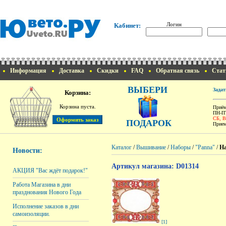
Логин
Кабинет:
Информация
Доставка
Скидки
FAQ
Обратная связь
Стат
ВЫБЕРИ
Задат
Корзина:
Корзина пуста.
Приём
ПН-ПТ
СБ, 
ПОДАРОК
Прием
Каталог
/
Вышивание
/
Наборы
/
"Panna"
/
На
Новости:
Артикул магазина: D01314
АКЦИЯ "Вас ждёт подарок!"
Работа Магазина в дни
празднования Нового Года
Исполнение заказов в дни
самоизоляции.
[1]