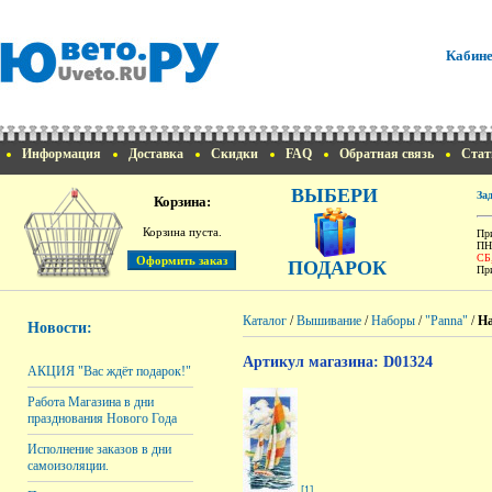
Кабине
Информация
Доставка
Скидки
FAQ
Обратная связь
Стат
ВЫБЕРИ
За
Корзина:
Корзина пуста.
При
ПН
СБ
ПОДАРОК
При
Каталог
/
Вышивание
/
Наборы
/
"Panna"
/
На
Новости:
Артикул магазина: D01324
АКЦИЯ "Вас ждёт подарок!"
Работа Магазина в дни
празднования Нового Года
Исполнение заказов в дни
самоизоляции.
[1]