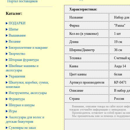
Портал поставщиков
Характеристики:
Каталог:
Название
Набор для
ПОДАРКИ
Фирма
"Panna"
Шитье
Кол-во (в упаковке)
1 шт
Вышивание
Вязание
Длина
19 см
Бисероплетение и макраме
Ширина/Диаметр
36 см
Творчество
Техника
Счетный к
Шторная фурнитура
Швейные машины и
Канва
Аида 14
аксессуары
Цвет канвы
белая
Украшения
Шкатулки, коробки, сумки,
Артикул производителя
КР-0471
кошельки
Описание
В набор дл
Инструменты, аксессуары
Страна
Россия
Фурнитура
Шнурки и шнуры
Внимание, описание товара на сайте носит инфо
товаров уточняйте информацию у менеджеров.
Игры
Производитель оставляет за собой право на вне
Мы признательны вам за помощь в поддержке ак
Аксессуары для волос и
детская бижутерия
Сувениры на заказ