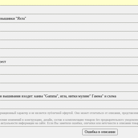
 вышивки "Яхта"
рест
я вышивания входят: канва "Gamma", игла, нитки мулине" Гамма" и схема
рмационный характер и не является публичной офертой. Оно может отличаться от описания, представлен
сение изменений в конструкцию, дизайн, состав и комплектацию товаров без предварительного уведомле
туальности информации на сайте. Если Вы заметили ошибки, опечатки или неточности в описании товар