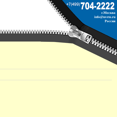
г.Москва
info@uveto.ru
Россия