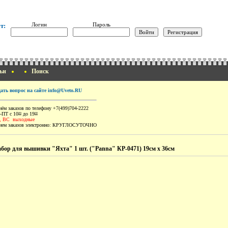
Логин
Пароль
т:
ьи
Поиск
дать вопрос на сайте info@Uveto.RU
ём заказов по телефону +7(499)704-2222
-ПТ с 10
до 19
00
00
, ВС выходные
ем заказов электронно:
КРУГЛОСУТОЧНО
бор для вышивки "Яхта" 1 шт. ("Panna" КР-0471) 19см х 36см