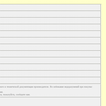
ного в технической документации производителя. Во избежание недоразумений при покупке
ния.
а, пожалуйста, сообщите нам.