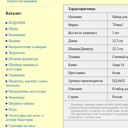
Портал поставщиков
Характеристики:
Каталог:
Название
Набор для
ПОДАРКИ
Фирма
"Panna"
Шитье
Кол-во (в упаковке)
1 шт
Вышивание
Вязание
Длина
32.5 см
Бисероплетение и макраме
Ширина/Диаметр
32.5 см
Творчество
Техника
Счетный к
Шторная фурнитура
Швейные машины и
Канва
Аида 14
аксессуары
Цвет канвы
белая
Украшения
Артикул производителя
ПД-0432
Шкатулки, коробки, сумки,
кошельки
Описание
В набор дл
Инструменты, аксессуары
Страна
Россия
Фурнитура
Шнурки и шнуры
Внимание, описание товара на сайте носит инфо
технической документации производителя. Во и
Игры
Производитель оставляет за собой право на вне
Мы признательны вам за помощь в поддержке ак
Аксессуары для волос и
пожалуйста, сообщите нам.
детская бижутерия
Сувениры на заказ