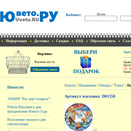
Логин
Кабинет:
Информация
Доставка
Скидки
FAQ
Обратная связь
Стат
ВЫБЕРИ
Задат
Корзина:
Корзина пуста.
Приём
ПН-ПТ
СБ, 
ПОДАРОК
Прием
Каталог
/
Вышивание
/
Наборы
/
"Panna"
/
На
Новости:
Артикул магазина: D01350
АКЦИЯ "Вас ждёт подарок!"
Работа Магазина в дни
празднования Нового Года
Исполнение заказов в дни
самоизоляции.
[1]