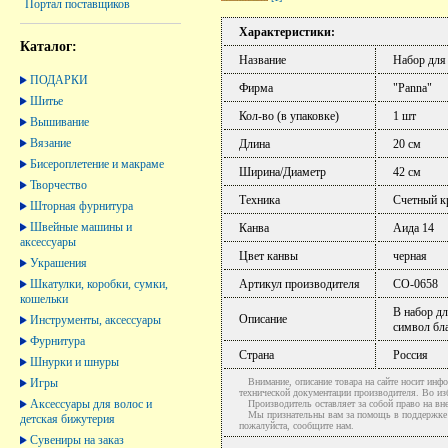
Портал поставщиков
Характеристики:
Каталог:
Название
Набор для
ПОДАРКИ
Фирма
"Panna"
Шитье
Кол-во (в упаковке)
1 шт
Вышивание
Вязание
Длина
20 см
Бисероплетение и макраме
Ширина/Диаметр
42 см
Творчество
Техника
Счетный к
Шторная фурнитура
Швейные машины и
Канва
Аида 14
аксессуары
Цвет канвы
черная
Украшения
Шкатулки, коробки, сумки,
Артикул производителя
СО-0658
кошельки
В набор дл
Описание
Инструменты, аксессуары
символ бла
Фурнитура
Страна
Россия
Шнурки и шнуры
Игры
Внимание, описание товара на сайте носит инфо
технической документации производителя. Во и
Аксессуары для волос и
Производитель оставляет за собой право на вне
Мы признательны вам за помощь в поддержке ак
детская бижутерия
пожалуйста, сообщите нам.
Сувениры на заказ