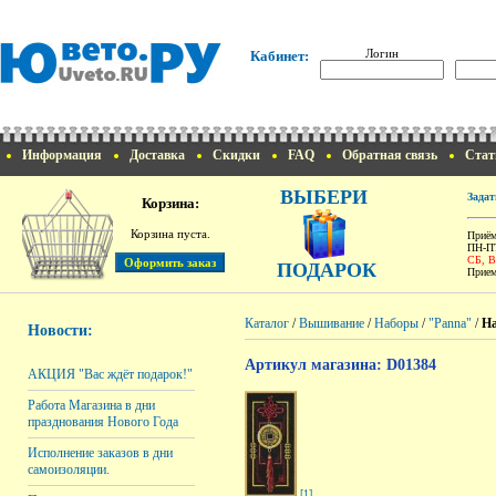
Логин
Кабинет:
Информация
Доставка
Скидки
FAQ
Обратная связь
Стат
ВЫБЕРИ
Задат
Корзина:
Корзина пуста.
Приём
ПН-ПТ
СБ, 
ПОДАРОК
Прием
Каталог
/
Вышивание
/
Наборы
/
"Panna"
/
На
Новости:
Артикул магазина: D01384
АКЦИЯ "Вас ждёт подарок!"
Работа Магазина в дни
празднования Нового Года
Исполнение заказов в дни
самоизоляции.
[1]