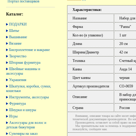
Портал поставщиков
Характеристики:
Каталог:
Название
Набор для
ПОДАРКИ
Фирма
"Panna"
Шитье
Кол-во (в упаковке)
1 шт
Вышивание
Вязание
Длина
20 см
Бисероплетение и макраме
Ширина/Диаметр
42 см
Творчество
Техника
Счетный к
Шторная фурнитура
Швейные машины и
Канва
Аида 14
аксессуары
Цвет канвы
черная
Украшения
Шкатулки, коробки, сумки,
Артикул производителя
СО-0659
кошельки
В набор дл
Описание
Инструменты, аксессуары
приносящий
Фурнитура
Страна
Россия
Шнурки и шнуры
Игры
Внимание, описание товара на сайте носит инфо
технической документации производителя. Во и
Аксессуары для волос и
Производитель оставляет за собой право на вне
Мы признательны вам за помощь в поддержке ак
детская бижутерия
пожалуйста, сообщите нам.
Сувениры на заказ