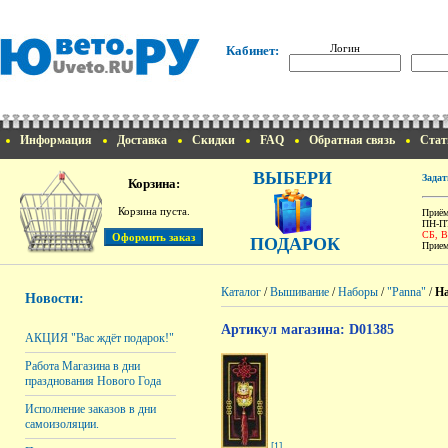
Логин
Кабинет:
Информация
Доставка
Скидки
FAQ
Обратная связь
Стат
ВЫБЕРИ
Задат
Корзина:
Корзина пуста.
Приём
ПН-ПТ
СБ, 
ПОДАРОК
Прием
Каталог
/
Вышивание
/
Наборы
/
"Panna"
/
На
Новости:
Артикул магазина: D01385
АКЦИЯ "Вас ждёт подарок!"
Работа Магазина в дни
празднования Нового Года
Исполнение заказов в дни
самоизоляции.
[1]